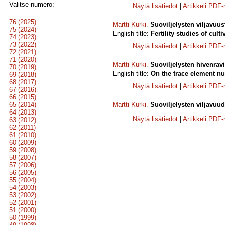
Valitse numero:
Näytä lisätiedot
|
Artikkeli PDF
76 (2025)
Martti Kurki
.
Suoviljelysten viljavuus
75 (2024)
English title:
Fertility studies of cult
74 (2023)
73 (2022)
Näytä lisätiedot
|
Artikkeli PDF
72 (2021)
71 (2020)
Martti Kurki
.
Suoviljelysten hivenravi
70 (2019)
English title:
On the trace element nut
69 (2018)
68 (2017)
Näytä lisätiedot
|
Artikkeli PDF
67 (2016)
66 (2015)
65 (2014)
Martti Kurki
.
Suoviljelysten viljavuu
64 (2013)
Näytä lisätiedot
|
Artikkeli PDF
63 (2012)
62 (2011)
61 (2010)
60 (2009)
59 (2008)
58 (2007)
57 (2006)
56 (2005)
55 (2004)
54 (2003)
53 (2002)
52 (2001)
51 (2000)
50 (1999)