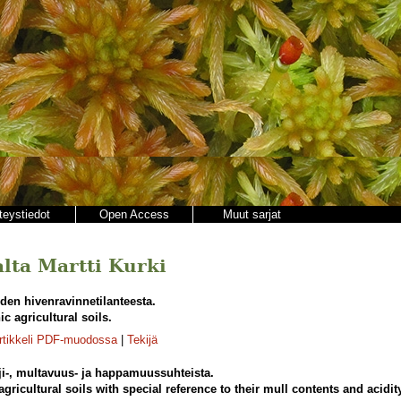
teystiedot
Open Access
Muut sarjat
jalta Martti Kurki
iden hivenravinnetilanteesta.
c agricultural soils.
rtikkeli PDF-muodossa
|
Tekijä
i-, multavuus- ja happamuussuhteista.
agricultural soils with special reference to their mull contents and acidit