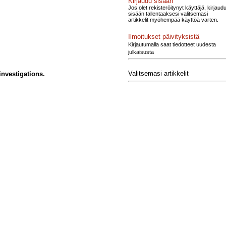
Kirjaudu sisään
Jos olet rekisteröitynyt käyttäjä, kirjaud
sisään tallentaaksesi valitsemasi
artikkelit myöhempää käyttöä varten.
Ilmoitukset päivityksistä
Kirjautumalla saat tiedotteet uudesta
julkaisusta
Valitsemasi artikkelit
investigations.