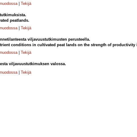
-muodossa
|
Tekijä
tutkimuksista.
ivated peatlands.
-muodossa
|
Tekijä
nnetilanteesta viljavuustutkimusten perusteella.
rient conditions in cultivated peat lands on the strength of productivity 
-muodossa
|
Tekijä
desta viljavuustutkimuksen valossa.
-muodossa
|
Tekijä