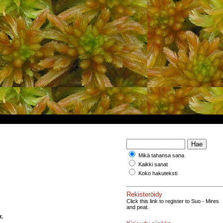
Mikä tahansa sana
Kaikki sanat
Koko hakuteksti
Rekisteröidy
Click this link to register to Suo - Mires
and peat.
y.