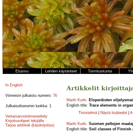
Etusivu
Lehden käytänteet
Toimituskunta
Yh
In English
Artikkelit kirjoitta
Viimeisin julkaistu numero:
76
Martti Kurki
.
Eloperäisten viljelysma
English title:
Trace elements in organi
Julkaisufoorumin luokka: 1
Tiivistelmä
|
Näytä lisätiedot
|
A
Vertaisarviointimenettely
Kirjoitusohjeet tekijälle
Martti Kurki
.
Suomen peltojen maalaj
Tarjoa artikkeli (käsikirjoitus)
English title:
Soil classes of Finnish 