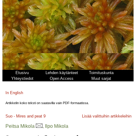
Etusivu
Lehden käytänteet
Toimituskunta
Yhteystiedot
Open Access
Muut sarjat
In English
Artikkelin koko teksti on saatavilla vain PDF-formaatissa.
Suo - Mires and peat
9
Lisää valittuihin artikkeleihin
Peitsa Mikola
, Ilpo Mikola