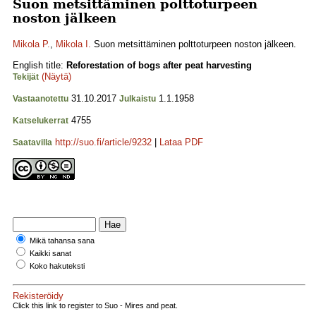
Suon metsittäminen polttoturpeen
noston jälkeen
Mikola P.
,
Mikola I.
Suon metsittäminen polttoturpeen noston jälkeen.
English title:
Reforestation of bogs after peat harvesting
(Näytä)
Tekijät
31.10.2017
1.1.1958
Vastaanotettu
Julkaistu
4755
Katselukerrat
http://suo.fi/article/9232
|
Lataa PDF
Saatavilla
Mikä tahansa sana
Kaikki sanat
Koko hakuteksti
Rekisteröidy
Click this link to register to Suo - Mires and peat.