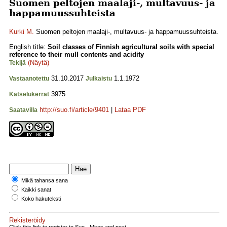
Suomen peltojen maalaji-, multavuus- ja
happamuussuhteista
Kurki M.
Suomen peltojen maalaji-, multavuus- ja happamuussuhteista.
English title:
Soil classes of Finnish agricultural soils with special
reference to their mull contents and acidity
(Näytä)
Tekijä
31.10.2017
1.1.1972
Vastaanotettu
Julkaistu
3975
Katselukerrat
http://suo.fi/article/9401
|
Lataa PDF
Saatavilla
Mikä tahansa sana
Kaikki sanat
Koko hakuteksti
Rekisteröidy
Click this link to register to Suo - Mires and peat.