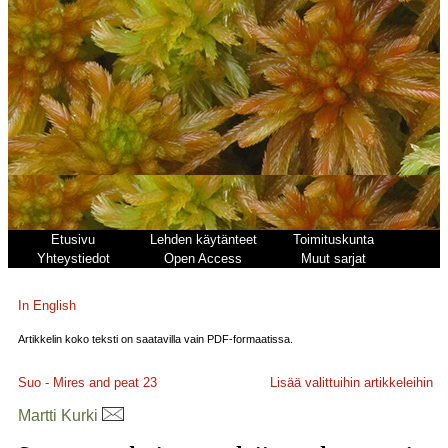
Etusivu
Lehden käytänteet
Toimituskunta
Yhteystiedot
Open Access
Muut sarjat
In English
Artikkelin koko teksti on saatavilla vain PDF-formaatissa.
Suo - Mires and peat
23
Lisää valittuihin artikkeleihin
Martti Kurki