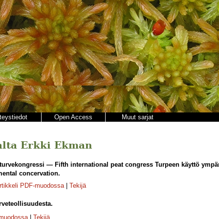
teystiedot
Open Access
Muut sarjat
jalta Erkki Ekman
turvekongressi — Fifth international peat congress Turpeen käyttö ympä
mental concervation.
rtikkeli PDF-muodossa
|
Tekijä
veteollisuudesta.
-muodossa
|
Tekijä