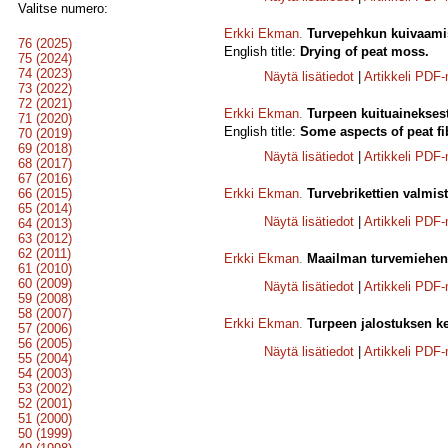
Valitse numero:
Erkki Ekman
.
Turvepehkun kuivaami
76 (2025)
English title:
Drying of peat moss.
75 (2024)
74 (2023)
Näytä lisätiedot
|
Artikkeli PDF
73 (2022)
72 (2021)
Erkki Ekman
.
Turpeen kuituaineksest
71 (2020)
English title:
Some aspects of peat fib
70 (2019)
69 (2018)
Näytä lisätiedot
|
Artikkeli PDF
68 (2017)
67 (2016)
66 (2015)
Erkki Ekman
.
Turvebrikettien valmis
65 (2014)
Näytä lisätiedot
|
Artikkeli PDF
64 (2013)
63 (2012)
62 (2011)
Erkki Ekman
.
Maailman turvemiehen k
61 (2010)
60 (2009)
Näytä lisätiedot
|
Artikkeli PDF
59 (2008)
58 (2007)
Erkki Ekman
.
Turpeen jalostuksen ke
57 (2006)
56 (2005)
Näytä lisätiedot
|
Artikkeli PDF
55 (2004)
54 (2003)
53 (2002)
52 (2001)
51 (2000)
50 (1999)