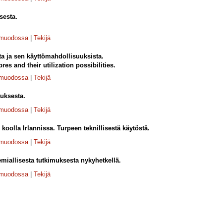
sesta.
-muodossa
|
Tekijä
a ja sen käyttömahdollisuuksista.
res and their utilization possibilities.
-muodossa
|
Tekijä
tuksesta.
-muodossa
|
Tekijä
oolla Irlannissa. Turpeen teknillisestä käytöstä.
-muodossa
|
Tekijä
miallisesta tutkimuksesta nykyhetkellä.
-muodossa
|
Tekijä