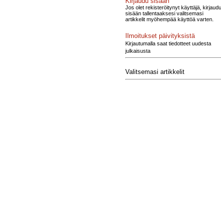
Kirjaudu sisään
Jos olet rekisteröitynyt käyttäjä, kirjaud
sisään tallentaaksesi valitsemasi
artikkelit myöhempää käyttöä varten.
Ilmoitukset päivityksistä
Kirjautumalla saat tiedotteet uudesta
julkaisusta
Valitsemasi artikkelit