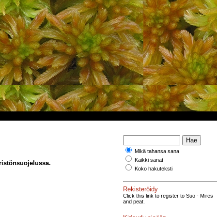
Mikä tahansa sana
Kaikki sanat
ristönsuojelussa.
Koko hakuteksti
Rekisteröidy
Click this link to register to Suo - Mires
and peat.