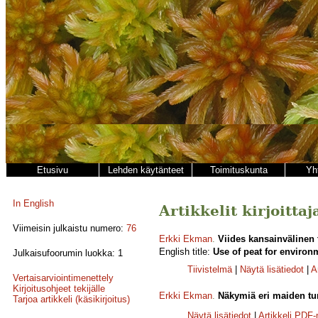
Etusivu
Lehden käytänteet
Toimituskunta
Yh
In English
Artikkelit kirjoitta
Viimeisin julkaistu numero:
76
Erkki Ekman
.
Viides kansainvälinen 
English title:
Use of peat for environ
Julkaisufoorumin luokka: 1
Tiivistelmä
|
Näytä lisätiedot
|
A
Vertaisarviointimenettely
Kirjoitusohjeet tekijälle
Erkki Ekman
.
Näkymiä eri maiden tur
Tarjoa artikkeli (käsikirjoitus)
Näytä lisätiedot
|
Artikkeli PDF