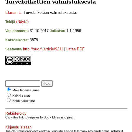
Turvebrikettien valmistuksesta
Ekman E.
Turvebrikettien valmistuksesta.
(Näytä)
Tekijä
31.10.2017
1.1.1956
Vastaanotettu
Julkaistu
3879
Katselukerrat
http://suo.fi/article/9211
|
Lataa PDF
Saatavilla
Mikä tahansa sana
Kaikki sanat
Koko hakuteksti
Rekisteröidy
Click this link to register to Suo - Mires and peat.
Kirjaudu sisään
Jos olet rekisteröitynyt käyttäjä, kirjaudu sisään tallentaaksesi valitsemasi artikkelit