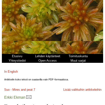
Etusivu
Lehden käytänteet
Toimituskunta
Yhteystiedot
Open Access
Muut sarjat
In English
Artikkelin koko teksti on saatavilla vain PDF-formaatissa.
Suo - Mires and peat
7
Lisää valittuihin artikkeleihin
Erkki Ekman