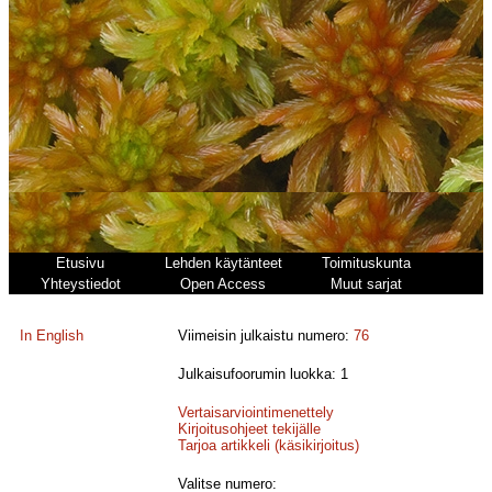
Etusivu
Lehden käytänteet
Toimituskunta
Yhteystiedot
Open Access
Muut sarjat
In English
Viimeisin julkaistu numero:
76
Julkaisufoorumin luokka: 1
Vertaisarviointimenettely
Kirjoitusohjeet tekijälle
Tarjoa artikkeli (käsikirjoitus)
Valitse numero: