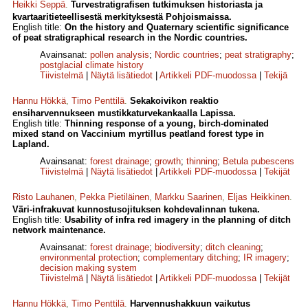
Heikki Seppä
.
Turvestratigrafisen tutkimuksen historiasta ja
kvartaaritieteellisestä merkityksestä Pohjoismaissa.
English title:
On the history and Quaternary scientific significance
of peat stratigraphical research in the Nordic countries.
Avainsanat:
pollen analysis
;
Nordic countries
;
peat stratigraphy
;
postglacial climate history
Tiivistelmä
|
Näytä lisätiedot
|
Artikkeli PDF-muodossa
|
Tekijä
Hannu Hökkä
,
Timo Penttilä
.
Sekakoivikon reaktio
ensiharvennukseen mustikkaturvekankaalla Lapissa.
English title:
Thinning response of a young, birch-dominated
mixed stand on Vaccinium myrtillus peatland forest type in
Lapland.
Avainsanat:
forest drainage
;
growth
;
thinning
;
Betula pubescens
Tiivistelmä
|
Näytä lisätiedot
|
Artikkeli PDF-muodossa
|
Tekijät
Risto Lauhanen
,
Pekka Pietiläinen
,
Markku Saarinen
,
Eljas Heikkinen
.
Väri-infrakuvat kunnostusojituksen kohdevalinnan tukena.
English title:
Usability of infra red imagery in the planning of ditch
network maintenance.
Avainsanat:
forest drainage
;
biodiversity
;
ditch cleaning
;
environmental protection
;
complementary ditching
;
IR imagery
;
decision making system
Tiivistelmä
|
Näytä lisätiedot
|
Artikkeli PDF-muodossa
|
Tekijät
Hannu Hökkä
,
Timo Penttilä
.
Harvennushakkuun vaikutus