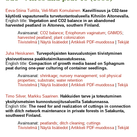
Eeva-Stiina Tuittila
,
Veli-Matti Komulainen
.
Kasvillisuus ja C02-tase
käytöstä vapautuneella turvetuotantoalueella Kihniön Aitonevalla.
English title:
Vegetation and CO2 balance in an abandoned
harvested peatland in Aitoneva, southern Finland.
Avainsanat:
CO2 balance
;
Eriophorum vaginatum
;
GNMDS
;
harvested peatland
;
plant colonization
Tiivistelmä
|
Näytä lisätiedot
|
Artikkeli PDF-muodossa
|
Tekijät
Juha Heiskanen
.
Turvepohjaisten kasvualustojen tiivistyminen
yksivuotisessa paakkutaimikasvatuksessa.
English title:
Compaction of growth media based on Sphagnum
peat during one-year culturing of container seedlings.
Avainsanat:
shrinkage
;
nursery management
;
soil physical
properties
;
substrate
;
water retention
Tiivistelmä
|
Näytä lisätiedot
|
Artikkeli PDF-muodossa
|
Tekijä
Timo Silver
,
Markku Saarinen
.
Hakkuiden tarve ja toteutuminen
yksityismetsien kunnostusojitusalueilla Satakunnassa.
English title:
The need for and realization of cuttings in connection
with ditch network maintenance in private forests in Satakunta,
southwest Finland.
Avainsanat:
peatlands
;
ditch cleaning
;
cuttings
Tiivistelmä
|
Näytä lisätiedot
|
Artikkeli PDF-muodossa
|
Tekijät