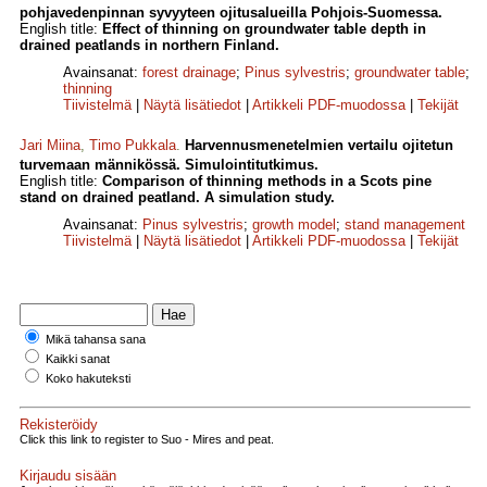
pohjavedenpinnan syvyyteen ojitusalueilla Pohjois-Suomessa.
English title:
Effect of thinning on groundwater table depth in
drained peatlands in northern Finland.
Avainsanat:
forest drainage
;
Pinus sylvestris
;
groundwater table
;
thinning
Tiivistelmä
|
Näytä lisätiedot
|
Artikkeli PDF-muodossa
|
Tekijät
Jari Miina
,
Timo Pukkala
.
Harvennusmenetelmien vertailu ojitetun
turvemaan männikössä. Simulointitutkimus.
English title:
Comparison of thinning methods in a Scots pine
stand on drained peatland. A simulation study.
Avainsanat:
Pinus sylvestris
;
growth model
;
stand management
Tiivistelmä
|
Näytä lisätiedot
|
Artikkeli PDF-muodossa
|
Tekijät
Mikä tahansa sana
Kaikki sanat
Koko hakuteksti
Rekisteröidy
Click this link to register to Suo - Mires and peat.
Kirjaudu sisään