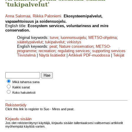
'tukipalvelut'
Anna Salomaa
,
Riikka Paloniemi
.
Ekosysteemipalvelut,
vapaaehtoisuus ja soidensuojelu.
English title:
Ecosystem services, voluntariness and mire
conservation.
Original keywords:
turve
;
luonnonsuojelu
;
METSO-ohjelma
;
säätelypalvelut
;
tukipalvelut
;
virkistys
English keywords:
peat
;
Nature conservation
;
METSO-
programme
;
recreation
;
regulating services
;
supporting services
Tiivistelmä
|
Näytä lisätiedot
|
Artikkeli PDF-muodossa
|
Tekijät
Mikä tahansa sana
Kaikki sanat
Koko hakuteksti
Rekisteröidy
Click this link to register to Suo - Mires and peat.
Kirjaudu sisään
Jos olet rekisteröitynyt käyttäjä, kirjaudu sisään tallentaaksesi valitsemasi artikkelit
myöhempää käyttöä varten.