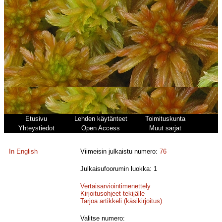
Etusivu
Lehden käytänteet
Toimituskunta
Yhteystiedot
Open Access
Muut sarjat
In English
Viimeisin julkaistu numero:
76
Julkaisufoorumin luokka: 1
Vertaisarviointimenettely
Kirjoitusohjeet tekijälle
Tarjoa artikkeli (käsikirjoitus)
Valitse numero: