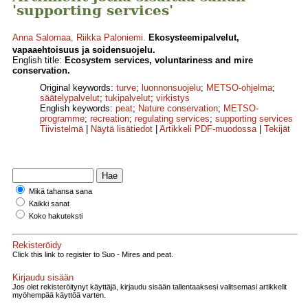
'supporting services'
Anna Salomaa
,
Riikka Paloniemi
.
Ekosysteemipalvelut,
vapaaehtoisuus ja soidensuojelu.
English title:
Ecosystem services, voluntariness and mire
conservation.
Original keywords:
turve
;
luonnonsuojelu
;
METSO-ohjelma
;
säätelypalvelut
;
tukipalvelut
;
virkistys
English keywords:
peat
;
Nature conservation
;
METSO-
programme
;
recreation
;
regulating services
;
supporting services
Tiivistelmä
|
Näytä lisätiedot
|
Artikkeli PDF-muodossa
|
Tekijät
Mikä tahansa sana
Kaikki sanat
Koko hakuteksti
Rekisteröidy
Click this link to register to Suo - Mires and peat.
Kirjaudu sisään
Jos olet rekisteröitynyt käyttäjä, kirjaudu sisään tallentaaksesi valitsemasi artikkelit
myöhempää käyttöä varten.