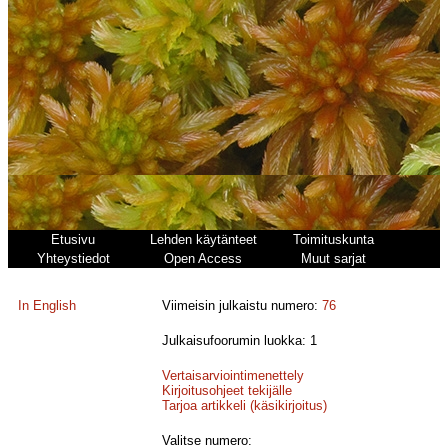
Etusivu
Lehden käytänteet
Toimituskunta
Yhteystiedot
Open Access
Muut sarjat
In English
Viimeisin julkaistu numero:
76
Julkaisufoorumin luokka: 1
Vertaisarviointimenettely
Kirjoitusohjeet tekijälle
Tarjoa artikkeli (käsikirjoitus)
Valitse numero: