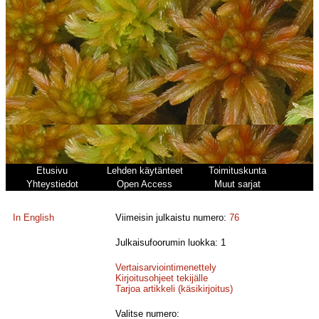
Etusivu
Lehden käytänteet
Toimituskunta
Yhteystiedot
Open Access
Muut sarjat
In English
Viimeisin julkaistu numero:
76
Julkaisufoorumin luokka: 1
Vertaisarviointimenettely
Kirjoitusohjeet tekijälle
Tarjoa artikkeli (käsikirjoitus)
Valitse numero: