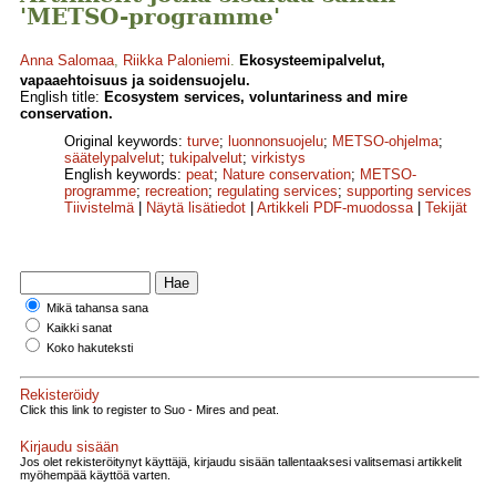
'METSO-programme'
Anna Salomaa
,
Riikka Paloniemi
.
Ekosysteemipalvelut,
vapaaehtoisuus ja soidensuojelu.
English title:
Ecosystem services, voluntariness and mire
conservation.
Original keywords:
turve
;
luonnonsuojelu
;
METSO-ohjelma
;
säätelypalvelut
;
tukipalvelut
;
virkistys
English keywords:
peat
;
Nature conservation
;
METSO-
programme
;
recreation
;
regulating services
;
supporting services
Tiivistelmä
|
Näytä lisätiedot
|
Artikkeli PDF-muodossa
|
Tekijät
Mikä tahansa sana
Kaikki sanat
Koko hakuteksti
Rekisteröidy
Click this link to register to Suo - Mires and peat.
Kirjaudu sisään
Jos olet rekisteröitynyt käyttäjä, kirjaudu sisään tallentaaksesi valitsemasi artikkelit
myöhempää käyttöä varten.