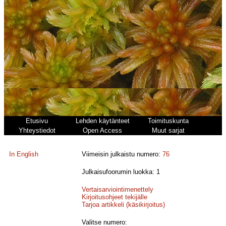
Etusivu
Lehden käytänteet
Toimituskunta
Yhteystiedot
Open Access
Muut sarjat
In English
Viimeisin julkaistu numero:
76
Julkaisufoorumin luokka: 1
Vertaisarviointimenettely
Kirjoitusohjeet tekijälle
Tarjoa artikkeli (käsikirjoitus)
Valitse numero: