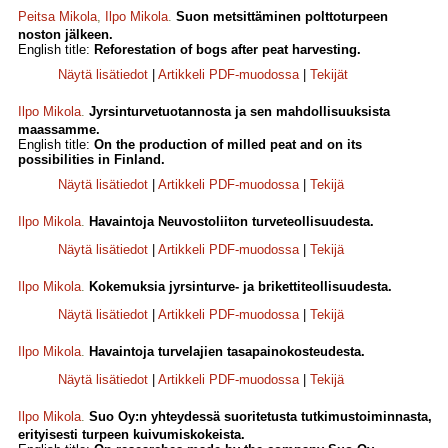
Peitsa Mikola
,
Ilpo Mikola
.
Suon metsittäminen polttoturpeen
noston jälkeen.
English title:
Reforestation of bogs after peat harvesting.
Näytä lisätiedot
|
Artikkeli PDF-muodossa
|
Tekijät
Ilpo Mikola
.
Jyrsinturvetuotannosta ja sen mahdollisuuksista
maassamme.
English title:
On the production of milled peat and on its
possibilities in Finland.
Näytä lisätiedot
|
Artikkeli PDF-muodossa
|
Tekijä
Ilpo Mikola
.
Havaintoja Neuvostoliiton turveteollisuudesta.
Näytä lisätiedot
|
Artikkeli PDF-muodossa
|
Tekijä
Ilpo Mikola
.
Kokemuksia jyrsinturve- ja brikettiteollisuudesta.
Näytä lisätiedot
|
Artikkeli PDF-muodossa
|
Tekijä
Ilpo Mikola
.
Havaintoja turvelajien tasapainokosteudesta.
Näytä lisätiedot
|
Artikkeli PDF-muodossa
|
Tekijä
Ilpo Mikola
.
Suo Oy:n yhteydessä suoritetusta tutkimustoiminnasta,
erityisesti turpeen kuivumiskokeista.