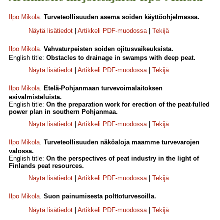
Ilpo Mikola
.
Turveteollisuuden asema soiden käyttöohjelmassa.
Näytä lisätiedot
|
Artikkeli PDF-muodossa
|
Tekijä
Ilpo Mikola
.
Vahvaturpeisten soiden ojitusvaikeuksista.
English title:
Obstacles to drainage in swamps with deep peat.
Näytä lisätiedot
|
Artikkeli PDF-muodossa
|
Tekijä
Ilpo Mikola
.
Etelä-Pohjanmaan turvevoimalaitoksen
esivalmisteluista.
English title:
On the preparation work for erection of the peat-fulled
power plan in southern Pohjanmaa.
Näytä lisätiedot
|
Artikkeli PDF-muodossa
|
Tekijä
Ilpo Mikola
.
Turveteollisuuden näköaloja maamme turvevarojen
valossa.
English title:
On the perspectives of peat industry in the light of
Finlands peat resources.
Näytä lisätiedot
|
Artikkeli PDF-muodossa
|
Tekijä
Ilpo Mikola
.
Suon painumisesta polttoturvesoilla.
Näytä lisätiedot
|
Artikkeli PDF-muodossa
|
Tekijä