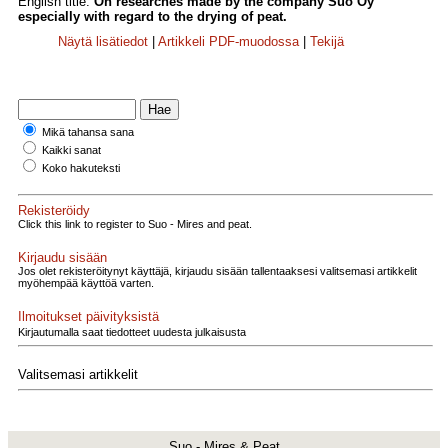
English title:
On researches made by the company Suo Oy
especially with regard to the drying of peat.
Näytä lisätiedot
|
Artikkeli PDF-muodossa
|
Tekijä
Mikä tahansa sana
Kaikki sanat
Koko hakuteksti
Rekisteröidy
Click this link to register to Suo - Mires and peat.
Kirjaudu sisään
Jos olet rekisteröitynyt käyttäjä, kirjaudu sisään tallentaaksesi valitsemasi artikkelit
myöhempää käyttöä varten.
Ilmoitukset päivityksistä
Kirjautumalla saat tiedotteet uudesta julkaisusta
Valitsemasi artikkelit
Suo - Mires & Peat