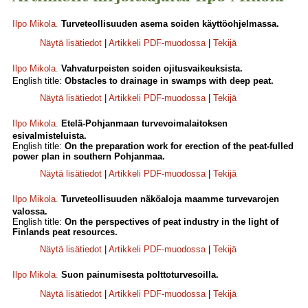
Ilpo Mikola
.
Turveteollisuuden asema soiden käyttöohjelmassa.
Näytä lisätiedot
|
Artikkeli PDF-muodossa
|
Tekijä
Ilpo Mikola
.
Vahvaturpeisten soiden ojitusvaikeuksista.
English title:
Obstacles to drainage in swamps with deep peat.
Näytä lisätiedot
|
Artikkeli PDF-muodossa
|
Tekijä
Ilpo Mikola
.
Etelä-Pohjanmaan turvevoimalaitoksen
esivalmisteluista.
English title:
On the preparation work for erection of the peat-fulled
power plan in southern Pohjanmaa.
Näytä lisätiedot
|
Artikkeli PDF-muodossa
|
Tekijä
Ilpo Mikola
.
Turveteollisuuden näköaloja maamme turvevarojen
valossa.
English title:
On the perspectives of peat industry in the light of
Finlands peat resources.
Näytä lisätiedot
|
Artikkeli PDF-muodossa
|
Tekijä
Ilpo Mikola
.
Suon painumisesta polttoturvesoilla.
Näytä lisätiedot
|
Artikkeli PDF-muodossa
|
Tekijä