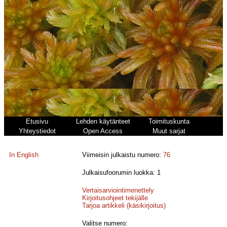
Etusivu
Lehden käytänteet
Toimituskunta
Yhteystiedot
Open Access
Muut sarjat
In English
Viimeisin julkaistu numero:
76
Julkaisufoorumin luokka: 1
Vertaisarviointimenettely
Kirjoitusohjeet tekijälle
Tarjoa artikkeli (käsikirjoitus)
Valitse numero: