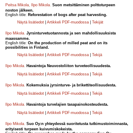
Peitsa Mikola
,
Ilpo Mikola
.
Suon metsittäminen polttoturpeen
noston jälkeen.
English title:
Reforestation of bogs after peat harvesting.
Näytä lisätiedot
|
Artikkeli PDF-muodossa
|
Tekijät
Ilpo Mikola
.
Jyrsinturvetuotannosta ja sen mahdollisuuksista
maassamme.
English title:
On the production of milled peat and on its
possibilities in Finland.
Näytä lisätiedot
|
Artikkeli PDF-muodossa
|
Tekijä
Ilpo Mikola
.
Havaintoja Neuvostoliiton turveteollisuudesta.
Näytä lisätiedot
|
Artikkeli PDF-muodossa
|
Tekijä
Ilpo Mikola
.
Kokemuksia jyrsinturve- ja brikettiteollisuudesta.
Näytä lisätiedot
|
Artikkeli PDF-muodossa
|
Tekijä
Ilpo Mikola
.
Havaintoja turvelajien tasapainokosteudesta.
Näytä lisätiedot
|
Artikkeli PDF-muodossa
|
Tekijä
Ilpo Mikola
.
Suo Oy:n yhteydessä suoritetusta tutkimustoiminnasta,
erityisesti turpeen kuivumiskokeista.