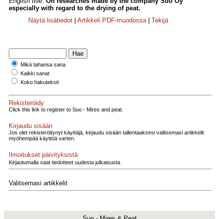
English title:
On researches made by the company Suo Oy
especially with regard to the drying of peat.
Näytä lisätiedot
|
Artikkeli PDF-muodossa
|
Tekijä
Mikä tahansa sana
Kaikki sanat
Koko hakuteksti
Rekisteröidy
Click this link to register to Suo - Mires and peat.
Kirjaudu sisään
Jos olet rekisteröitynyt käyttäjä, kirjaudu sisään tallentaaksesi valitsemasi artikkelit
myöhempää käyttöä varten.
Ilmoitukset päivityksistä
Kirjautumalla saat tiedotteet uudesta julkaisusta
Valitsemasi artikkelit
Suo - Mires & Peat