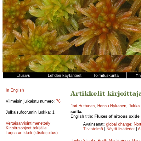
Etusivu
Lehden käytänteet
Toimituskunta
Yh
In English
Artikkelit kirjoitta
Viimeisin julkaistu numero:
76
Jari Huttunen
,
Hannu Nykänen
,
Jukka
soilta.
Julkaisufoorumin luokka: 1
English title:
Fluxes of nitrous oxide 
Vertaisarviointimenettely
Avainsanat:
global change
;
Nor
Kirjoitusohjeet tekijälle
Tiivistelmä
|
Näytä lisätiedot
|
A
Tarjoa artikkeli (käsikirjoitus)
Jouko Silvola
,
Pertti Martikainen
,
Han