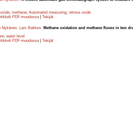
ioxide
;
methane
;
Automated measuring
;
nitrous oxide
rtikkeli PDF-muodossa
|
Tekijät
u Nykänen
,
Lars Bakken
.
Methane oxidation and methane fluxes in two dra
ure
;
water level
rtikkeli PDF-muodossa
|
Tekijät