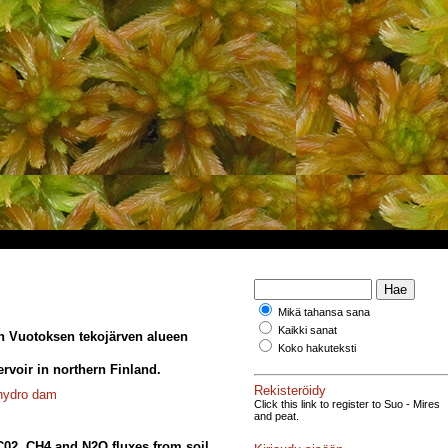
Mikä tahansa sana
Kaikki sanat
un Vuotoksen tekojärven alueen
Koko hakuteksti
ervoir in northern Finland.
Rekisteröidy
hydro dam
Click this link to register to Suo - Mires
and peat.
02, CH4 and N2O fluxes from soil