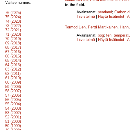
Valitse numero:
in the field.
Avainsanat:
peatland
;
Carbon d
76 (2025)
Tiivistelmä
|
Näytä lisätiedot
|
A
75 (2024)
74 (2023)
73 (2022)
Tormod Lien
,
Pertti Martikainen
,
Hann
72 (2021)
71 (2020)
Avainsanat:
bog
;
fen
;
temperat
70 (2019)
Tiivistelmä
|
Näytä lisätiedot
|
A
69 (2018)
68 (2017)
67 (2016)
66 (2015)
65 (2014)
64 (2013)
63 (2012)
62 (2011)
61 (2010)
60 (2009)
59 (2008)
58 (2007)
57 (2006)
56 (2005)
55 (2004)
54 (2003)
53 (2002)
52 (2001)
51 (2000)
50 (1999)