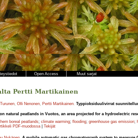
teystiedot
Open Access
Muut sarjat
jalta Pertti Martikainen
 Turunen
,
Olli Nenonen
,
Pertti Martikainen
.
Typpioksiduulivirrat suunnitell
on natural peatlands in Vuotos, an area projected for a hydroelectric res
thern boreal peatlands
;
climate warming
;
flooding
;
greenhouse gas emission
;
rtikkeli PDF-muodossa
|
Tekijät
nu Nykänen
.
A mobile automatic gas chromatograph system to measure C