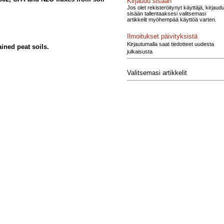
Kirjaudu sisään
Jos olet rekisteröitynyt käyttäjä, kirjaud
sisään tallentaaksesi valitsemasi
artikkelit myöhempää käyttöä varten.
Ilmoitukset päivityksistä
Kirjautumalla saat tiedotteet uudesta
ined peat soils.
julkaisusta
Valitsemasi artikkelit