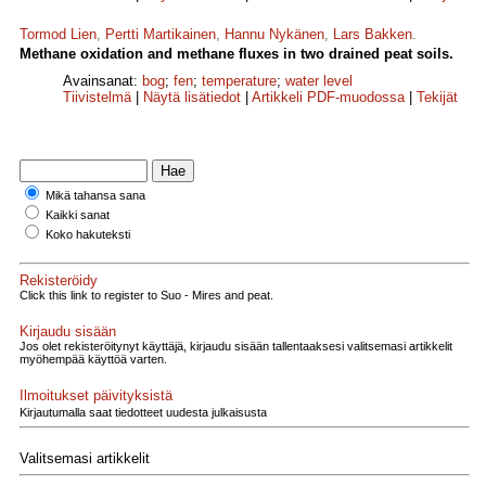
Tormod Lien
,
Pertti Martikainen
,
Hannu Nykänen
,
Lars Bakken
.
Methane oxidation and methane fluxes in two drained peat soils.
Avainsanat:
bog
;
fen
;
temperature
;
water level
Tiivistelmä
|
Näytä lisätiedot
|
Artikkeli PDF-muodossa
|
Tekijät
Mikä tahansa sana
Kaikki sanat
Koko hakuteksti
Rekisteröidy
Click this link to register to Suo - Mires and peat.
Kirjaudu sisään
Jos olet rekisteröitynyt käyttäjä, kirjaudu sisään tallentaaksesi valitsemasi artikkelit
myöhempää käyttöä varten.
Ilmoitukset päivityksistä
Kirjautumalla saat tiedotteet uudesta julkaisusta
Valitsemasi artikkelit