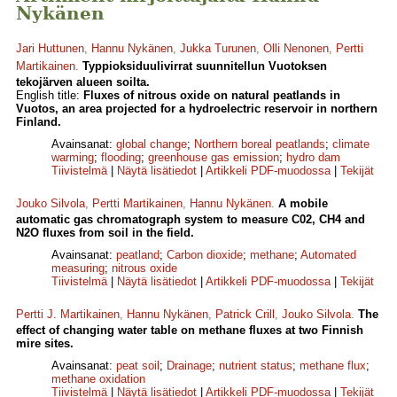
Nykänen
Jari Huttunen
,
Hannu Nykänen
,
Jukka Turunen
,
Olli Nenonen
,
Pertti
Martikainen
.
Typpioksiduulivirrat suunnitellun Vuotoksen
tekojärven alueen soilta.
English title:
Fluxes of nitrous oxide on natural peatlands in
Vuotos, an area projected for a hydroelectric reservoir in northern
Finland.
Avainsanat:
global change
;
Northern boreal peatlands
;
climate
warming
;
flooding
;
greenhouse gas emission
;
hydro dam
Tiivistelmä
|
Näytä lisätiedot
|
Artikkeli PDF-muodossa
|
Tekijät
Jouko Silvola
,
Pertti Martikainen
,
Hannu Nykänen
.
A mobile
automatic gas chromatograph system to measure C02, CH4 and
N2O fluxes from soil in the field.
Avainsanat:
peatland
;
Carbon dioxide
;
methane
;
Automated
measuring
;
nitrous oxide
Tiivistelmä
|
Näytä lisätiedot
|
Artikkeli PDF-muodossa
|
Tekijät
Pertti J. Martikainen
,
Hannu Nykänen
,
Patrick Crill
,
Jouko Silvola
.
The
effect of changing water table on methane fluxes at two Finnish
mire sites.
Avainsanat:
peat soil
;
Drainage
;
nutrient status
;
methane flux
;
methane oxidation
Tiivistelmä
|
Näytä lisätiedot
|
Artikkeli PDF-muodossa
|
Tekijät