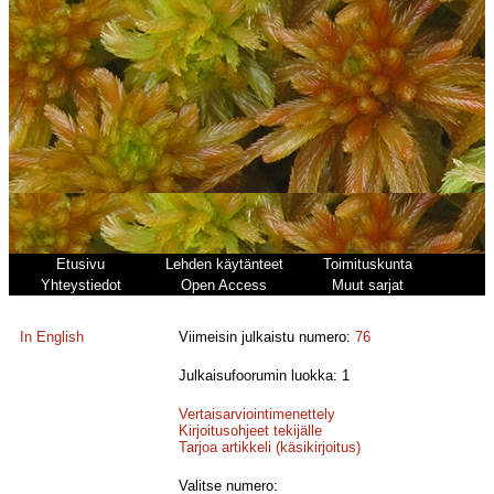
Etusivu
Lehden käytänteet
Toimituskunta
Yhteystiedot
Open Access
Muut sarjat
In English
Viimeisin julkaistu numero:
76
Julkaisufoorumin luokka: 1
Vertaisarviointimenettely
Kirjoitusohjeet tekijälle
Tarjoa artikkeli (käsikirjoitus)
Valitse numero: