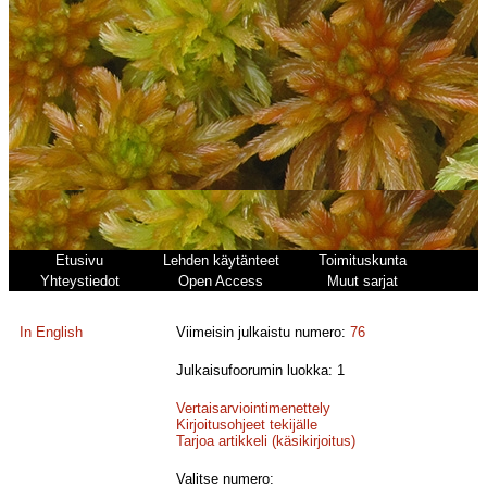
Etusivu
Lehden käytänteet
Toimituskunta
Yhteystiedot
Open Access
Muut sarjat
In English
Viimeisin julkaistu numero:
76
Julkaisufoorumin luokka: 1
Vertaisarviointimenettely
Kirjoitusohjeet tekijälle
Tarjoa artikkeli (käsikirjoitus)
Valitse numero: