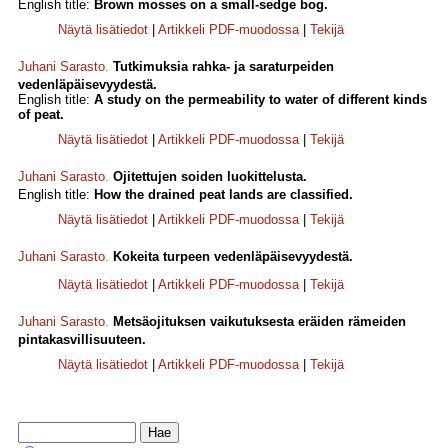
English title:
Brown mosses on a small-sedge bog.
Näytä lisätiedot
|
Artikkeli PDF-muodossa
|
Tekijä
Juhani Sarasto
.
Tutkimuksia rahka- ja saraturpeiden
vedenläpäisevyydestä.
English title:
A study on the permeability to water of different kinds
of peat.
Näytä lisätiedot
|
Artikkeli PDF-muodossa
|
Tekijä
Juhani Sarasto
.
Ojitettujen soiden luokittelusta.
English title:
How the drained peat lands are classified.
Näytä lisätiedot
|
Artikkeli PDF-muodossa
|
Tekijä
Juhani Sarasto
.
Kokeita turpeen vedenläpäisevyydestä.
Näytä lisätiedot
|
Artikkeli PDF-muodossa
|
Tekijä
Juhani Sarasto
.
Metsäojituksen vaikutuksesta eräiden rämeiden
pintakasvillisuuteen.
Näytä lisätiedot
|
Artikkeli PDF-muodossa
|
Tekijä