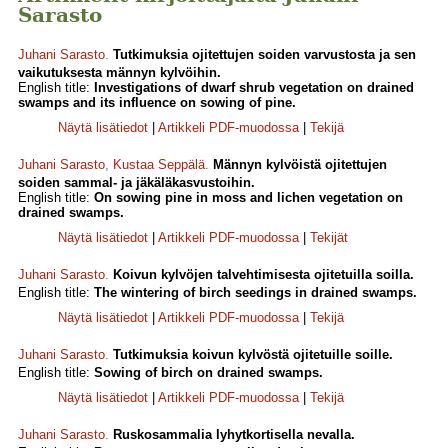
Sarasto
Juhani Sarasto
.
Tutkimuksia ojitettujen soiden varvustosta ja sen
vaikutuksesta männyn kylvöihin.
English title:
Investigations of dwarf shrub vegetation on drained
swamps and its influence on sowing of pine.
Näytä lisätiedot
|
Artikkeli PDF-muodossa
|
Tekijä
Juhani Sarasto
,
Kustaa Seppälä
.
Männyn kylvöistä ojitettujen
soiden sammal- ja jäkäläkasvustoihin.
English title:
On sowing pine in moss and lichen vegetation on
drained swamps.
Näytä lisätiedot
|
Artikkeli PDF-muodossa
|
Tekijät
Juhani Sarasto
.
Koivun kylvöjen talvehtimisesta ojitetuilla soilla.
English title:
The wintering of birch seedings in drained swamps.
Näytä lisätiedot
|
Artikkeli PDF-muodossa
|
Tekijä
Juhani Sarasto
.
Tutkimuksia koivun kylvöstä ojitetuille soille.
English title:
Sowing of birch on drained swamps.
Näytä lisätiedot
|
Artikkeli PDF-muodossa
|
Tekijä
Juhani Sarasto
.
Ruskosammalia lyhytkortisella nevalla.