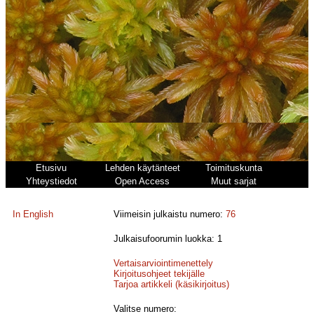
Etusivu
Lehden käytänteet
Toimituskunta
Yhteystiedot
Open Access
Muut sarjat
In English
Viimeisin julkaistu numero:
76
Julkaisufoorumin luokka: 1
Vertaisarviointimenettely
Kirjoitusohjeet tekijälle
Tarjoa artikkeli (käsikirjoitus)
Valitse numero: