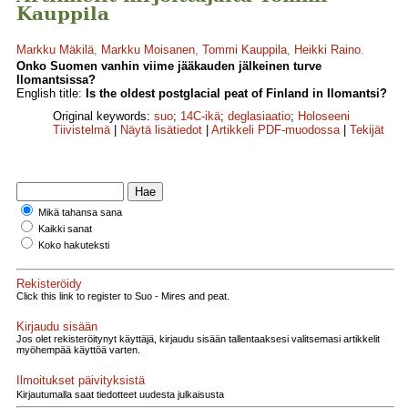
Kauppila
Markku Mäkilä
,
Markku Moisanen
,
Tommi Kauppila
,
Heikki Raino
.
Onko Suomen vanhin viime jääkauden jälkeinen turve
Ilomantsissa?
English title:
Is the oldest postglacial peat of Finland in Ilomantsi?
Original keywords:
suo
;
14C-ikä
;
deglasiaatio
;
Holoseeni
Tiivistelmä
|
Näytä lisätiedot
|
Artikkeli PDF-muodossa
|
Tekijät
Mikä tahansa sana
Kaikki sanat
Koko hakuteksti
Rekisteröidy
Click this link to register to Suo - Mires and peat.
Kirjaudu sisään
Jos olet rekisteröitynyt käyttäjä, kirjaudu sisään tallentaaksesi valitsemasi artikkelit
myöhempää käyttöä varten.
Ilmoitukset päivityksistä
Kirjautumalla saat tiedotteet uudesta julkaisusta