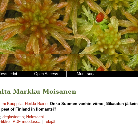
teystiedot
Open Access
Muut sarjat
ajalta Markku Moisanen
mi Kauppila
,
Heikki Raino
.
Onko Suomen vanhin viime jääkauden jälkein
l peat of Finland in Ilomantsi?
;
deglasiaatio
;
Holoseeni
rtikkeli PDF-muodossa
|
Tekijät