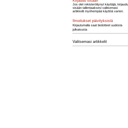
Kirjaudu sisään
Jos olet rekisteröitynyt käyttäjä, kirjaud
sisään tallentaaksesi valitsemasi
artikkelit myöhempää käyttöä varten.
Ilmoitukset päivityksistä
Kirjautumalla saat tiedotteet uudesta
julkaisusta
Valitsemasi artikkelit