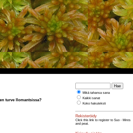
Mikä tahansa sana
Kaikki sanat
en turve Ilomantsissa?
Koko hakuteksti
Rekisteröidy
Click this link to register to Suo - Mires
and peat.