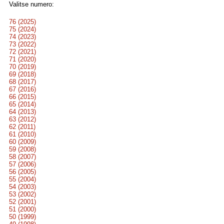
Valitse numero:
76 (2025)
75 (2024)
74 (2023)
73 (2022)
72 (2021)
71 (2020)
70 (2019)
69 (2018)
68 (2017)
67 (2016)
66 (2015)
65 (2014)
64 (2013)
63 (2012)
62 (2011)
61 (2010)
60 (2009)
59 (2008)
58 (2007)
57 (2006)
56 (2005)
55 (2004)
54 (2003)
53 (2002)
52 (2001)
51 (2000)
50 (1999)