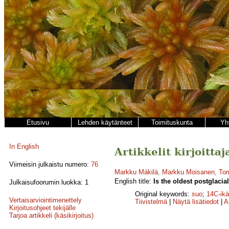
Etusivu
Lehden käytänteet
Toimituskunta
Yh
In English
Artikkelit kirjoitt
Viimeisin julkaistu numero:
76
Markku Mäkilä
,
Markku Moisanen
,
Tom
English title:
Is the oldest postglacia
Julkaisufoorumin luokka: 1
Original keywords:
suo
;
14C-ikä
Vertaisarviointimenettely
Tiivistelmä
|
Näytä lisätiedot
|
A
Kirjoitusohjeet tekijälle
Tarjoa artikkeli (käsikirjoitus)