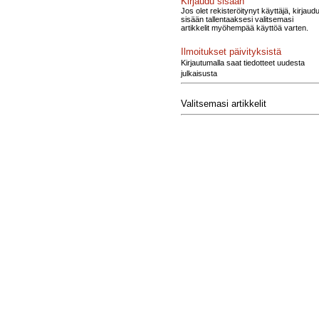
Kirjaudu sisään
Jos olet rekisteröitynyt käyttäjä, kirjaud
sisään tallentaaksesi valitsemasi
artikkelit myöhempää käyttöä varten.
Ilmoitukset päivityksistä
Kirjautumalla saat tiedotteet uudesta
julkaisusta
Valitsemasi artikkelit