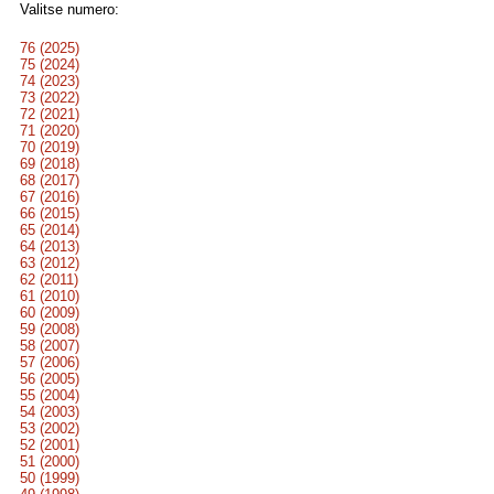
Valitse numero:
76 (2025)
75 (2024)
74 (2023)
73 (2022)
72 (2021)
71 (2020)
70 (2019)
69 (2018)
68 (2017)
67 (2016)
66 (2015)
65 (2014)
64 (2013)
63 (2012)
62 (2011)
61 (2010)
60 (2009)
59 (2008)
58 (2007)
57 (2006)
56 (2005)
55 (2004)
54 (2003)
53 (2002)
52 (2001)
51 (2000)
50 (1999)