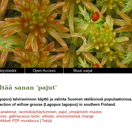
teystiedot
Open Access
Muut sarjat
ältää sanan 'pajut'
opus) talviravinnon käyttö ja valinta Suomen eteläisissä populaatioissa
ection of willow grouse (Lagopus lagopus) in southern Finland.
analinnut
;
ravintokäyttäytyminen
;
pajut
;
ympäristön muutos
ires
;
gallinaceous birds
;
willows
;
environmental change
rtikkeli PDF-muodossa
|
Tekijä