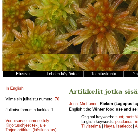
Etusivu
Lehden käytänteet
Toimituskunta
Yh
In English
Artikkelit jotka sis
Viimeisin julkaistu numero:
76
Jenni Miettunen
.
Riekon (Lagopus lag
English title:
Winter food use and sel
Julkaisufoorumin luokka: 1
Original keywords:
suot
;
metsäk
Vertaisarviointimenettely
English keywords:
peatlands
;
m
Kirjoitusohjeet tekijälle
Tiivistelmä
|
Näytä lisätiedot
|
A
Tarjoa artikkeli (käsikirjoitus)