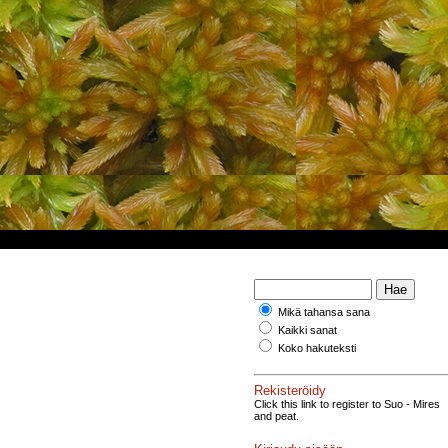
Mikä tahansa sana
Kaikki sanat
.
Koko hakuteksti
Rekisteröidy
Click this link to register to Suo - Mires
and peat.