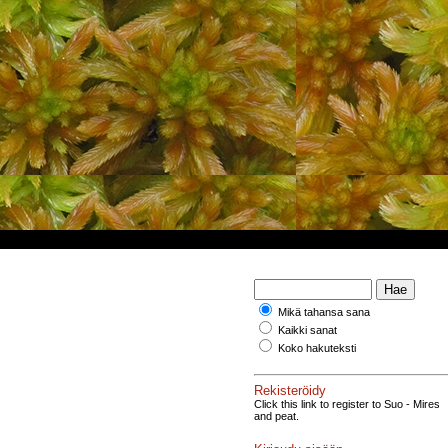
Mikä tahansa sana
Kaikki sanat
.
Koko hakuteksti
Rekisteröidy
Click this link to register to Suo - Mires
and peat.