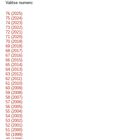
Valitse numero:
76 (2025)
75 (2024)
74 (2023)
73 (2022)
72 (2021)
71 (2020)
70 (2019)
69 (2018)
68 (2017)
67 (2016)
66 (2015)
65 (2014)
64 (2013)
63 (2012)
62 (2011)
61 (2010)
60 (2009)
59 (2008)
58 (2007)
57 (2006)
56 (2005)
55 (2004)
54 (2003)
53 (2002)
52 (2001)
51 (2000)
50 (1999)