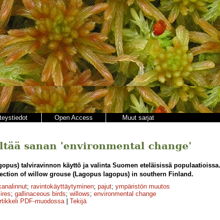
teystiedot
Open Access
Muut sarjat
sältää sanan 'environmental change'
opus) talviravinnon käyttö ja valinta Suomen eteläisissä populaatioissa
ection of willow grouse (Lagopus lagopus) in southern Finland.
analinnut
;
ravintokäyttäytyminen
;
pajut
;
ympäristön muutos
ires
;
gallinaceous birds
;
willows
;
environmental change
rtikkeli PDF-muodossa
|
Tekijä