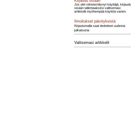
Kirjaudu sisään
Jos olet rekisteröitynyt käyttäjä, kirjaud
sisään tallentaaksesi valitsemasi
artikkelit myöhempää käyttöä varten.
Ilmoitukset päivityksistä
Kirjautumalla saat tiedotteet uudesta
julkaisusta
Valitsemasi artikkelit