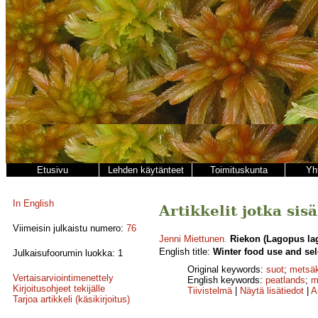
Etusivu
Lehden käytänteet
Toimituskunta
Yh
In English
Artikkelit jotka si
Viimeisin julkaistu numero:
76
Jenni Miettunen
.
Riekon (Lagopus lag
English title:
Winter food use and sel
Julkaisufoorumin luokka: 1
Original keywords:
suot
;
metsäk
Vertaisarviointimenettely
English keywords:
peatlands
;
m
Kirjoitusohjeet tekijälle
Tiivistelmä
|
Näytä lisätiedot
|
A
Tarjoa artikkeli (käsikirjoitus)