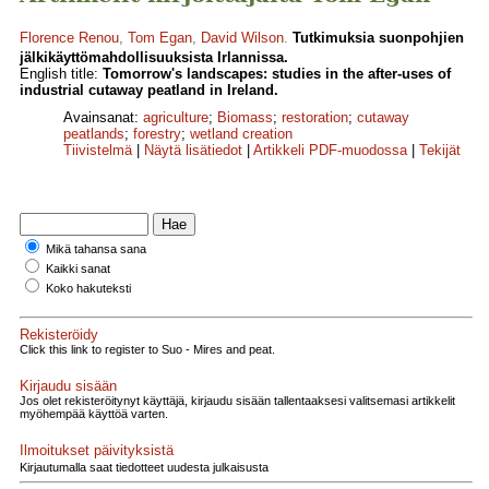
Florence Renou
,
Tom Egan
,
David Wilson
.
Tutkimuksia suonpohjien
jälkikäyttömahdollisuuksista Irlannissa.
English title:
Tomorrow's landscapes: studies in the after-uses of
industrial cutaway peatland in Ireland.
Avainsanat:
agriculture
;
Biomass
;
restoration
;
cutaway
peatlands
;
forestry
;
wetland creation
Tiivistelmä
|
Näytä lisätiedot
|
Artikkeli PDF-muodossa
|
Tekijät
Mikä tahansa sana
Kaikki sanat
Koko hakuteksti
Rekisteröidy
Click this link to register to Suo - Mires and peat.
Kirjaudu sisään
Jos olet rekisteröitynyt käyttäjä, kirjaudu sisään tallentaaksesi valitsemasi artikkelit
myöhempää käyttöä varten.
Ilmoitukset päivityksistä
Kirjautumalla saat tiedotteet uudesta julkaisusta