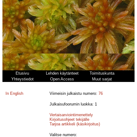
Etusivu
Lehden käytänteet
Toimituskunta
Yhteystiedot
Open Access
Muut sarjat
In English
Viimeisin julkaistu numero:
76
Julkaisufoorumin luokka: 1
Vertaisarviointimenettely
Kirjoitusohjeet tekijälle
Tarjoa artikkeli (käsikirjoitus)
Valitse numero: