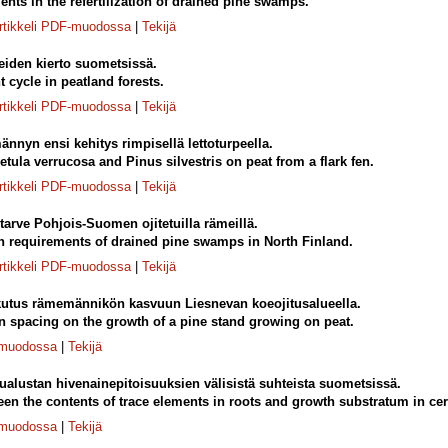
ents in the refertilization of drained pine swamps.
rtikkeli PDF-muodossa
|
Tekijä
teiden kierto suometsissä.
t cycle in peatland forests.
rtikkeli PDF-muodossa
|
Tekijä
nnyn ensi kehitys rimpisellä lettoturpeella.
etula verrucosa and Pinus silvestris on peat from a flark fen.
rtikkeli PDF-muodossa
|
Tekijä
tarve Pohjois-Suomen ojitetuilla rämeillä.
ion requirements of drained pine swamps in North Finland.
rtikkeli PDF-muodossa
|
Tekijä
kutus rämemännikön kasvuun Liesnevan koeojitusalueella.
in spacing on the growth of a pine stand growing on peat.
-muodossa
|
Tekijä
vualustan hivenainepitoisuuksien välisistä suhteista suometsissä.
een the contents of trace elements in roots and growth substratum in cert
-muodossa
|
Tekijä