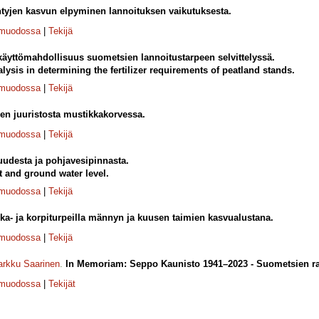
yjen kasvun elpyminen lannoituksen vaikutuksesta.
-muodossa
|
Tekijä
käyttömahdollisuus suometsien lannoitustarpeen selvittelyssä.
alysis in determining the fertilizer requirements of peatland stands.
-muodossa
|
Tekijä
en juuristosta mustikkakorvessa.
-muodossa
|
Tekijä
uudesta ja pohjavesipinnasta.
t and ground water level.
-muodossa
|
Tekijä
ka- ja korpiturpeilla männyn ja kuusen taimien kasvualustana.
-muodossa
|
Tekijä
rkku Saarinen
.
In Memoriam: Seppo Kaunisto 1941–2023 - Suometsien rav
-muodossa
|
Tekijät