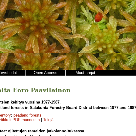
teystiedot
Open Access
Muut sarjat
jalta Eero Paavilainen
sien kehitys vuosina 1977-1987.
land forests in Satakunta Forestry Board District between 1977 and 1987
ventory
;
peatland forests
rtikkeli PDF-muodossa
|
Tekijä
teet ojitettujen rämeiden jatkolannoituksessa.