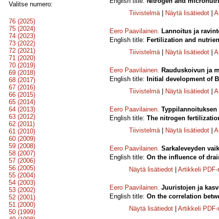
English title:
Nitrogen and micronutri
Valitse numero:
Tiivistelmä
|
Näytä lisätiedot
|
A
76 (2025)
75 (2024)
Eero Paavilainen
.
Lannoitus ja ravin
74 (2023)
English title:
Fertilization and nutrien
73 (2022)
72 (2021)
Tiivistelmä
|
Näytä lisätiedot
|
A
71 (2020)
70 (2019)
Eero Paavilainen
.
Rauduskoivun ja mä
69 (2018)
English title:
Initial development of B
68 (2017)
67 (2016)
Tiivistelmä
|
Näytä lisätiedot
|
A
66 (2015)
65 (2014)
64 (2013)
Eero Paavilainen
.
Typpilannoituksen 
63 (2012)
English title:
The nitrogen fertilizat
62 (2011)
Tiivistelmä
|
Näytä lisätiedot
|
A
61 (2010)
60 (2009)
59 (2008)
Eero Paavilainen
.
Sarkaleveyden vai
58 (2007)
English title:
On the influence of dra
57 (2006)
56 (2005)
Näytä lisätiedot
|
Artikkeli PDF
55 (2004)
54 (2003)
Eero Paavilainen
.
Juuristojen ja kas
53 (2002)
English title:
On the correlation betw
52 (2001)
51 (2000)
Näytä lisätiedot
|
Artikkeli PDF
50 (1999)