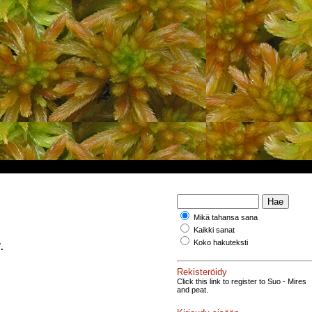
Mikä tahansa sana
Kaikki sanat
Koko hakuteksti
.
Rekisteröidy
Click this link to register to Suo - Mires
and peat.