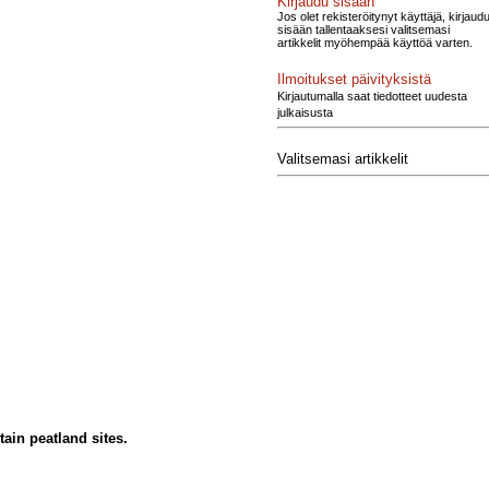
Kirjaudu sisään
Jos olet rekisteröitynyt käyttäjä, kirjaud
sisään tallentaaksesi valitsemasi
artikkelit myöhempää käyttöä varten.
Ilmoitukset päivityksistä
Kirjautumalla saat tiedotteet uudesta
julkaisusta
Valitsemasi artikkelit
ain peatland sites.