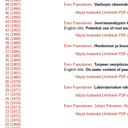
49 (1998)
48 (1997)
Eero Paavilainen
.
Vanhojen rämemänt
47 (1996)
Näytä lisätiedot
|
Artikkeli PDF
46 (1995)
45 (1994)
44 (1993)
Eero Paavilainen
.
Juuristoanalyysin 
43 (1992)
English title:
Potential use of root an
42 (1991)
41 (1990)
Näytä lisätiedot
|
Artikkeli PDF
40 (1989)
39 (1988)
Eero Paavilainen
.
Hieskoivun ja kuus
38 (1987)
37 (1986)
Näytä lisätiedot
|
Artikkeli PDF
36 (1985)
35 (1984)
34 (1983)
Eero Paavilainen
.
Turpeen vesipitois
33 (1982)
English title:
On water content of pea
32 (1981)
Näytä lisätiedot
|
Artikkeli PDF
31 (1980)
30 (1979)
29 (1978)
Eero Paavilainen
.
Laboratoriokoe rah
28 (1977)
27 (1976)
Näytä lisätiedot
|
Artikkeli PDF
26 (1975)
25 (1974)
Eero Paavilainen
,
Juhani Päivänen
,
Ma
24 (1973)
23 (1972)
Näytä lisätiedot
|
Artikkeli PDF
22 (1971)
21 (1970)
20 (1969)