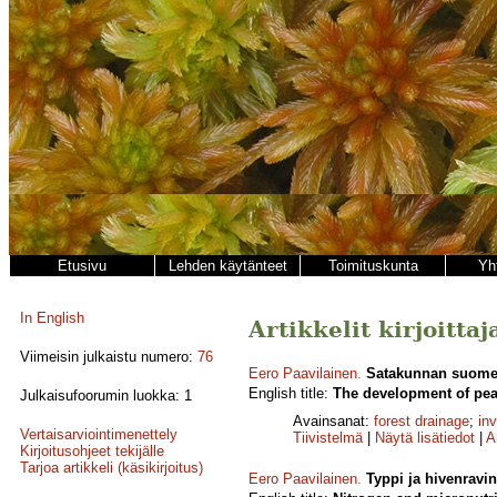
Etusivu
Lehden käytänteet
Toimituskunta
Yh
In English
Artikkelit kirjoitta
Viimeisin julkaistu numero:
76
Eero Paavilainen
.
Satakunnan suomet
English title:
The development of peat
Julkaisufoorumin luokka: 1
Avainsanat:
forest drainage
;
in
Vertaisarviointimenettely
Tiivistelmä
|
Näytä lisätiedot
|
A
Kirjoitusohjeet tekijälle
Tarjoa artikkeli (käsikirjoitus)
Eero Paavilainen
.
Typpi ja hivenravin