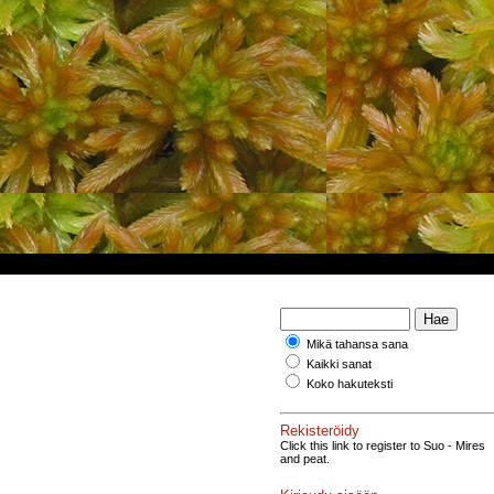
Mikä tahansa sana
Kaikki sanat
Koko hakuteksti
Rekisteröidy
Click this link to register to Suo - Mires
and peat.