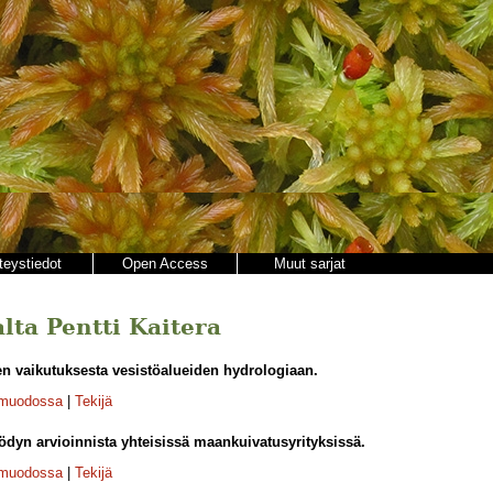
teystiedot
Open Access
Muut sarjat
alta Pentti Kaitera
en vaikutuksesta vesistöalueiden hydrologiaan.
-muodossa
|
Tekijä
ödyn arvioinnista yhteisissä maankuivatusyrityksissä.
-muodossa
|
Tekijä