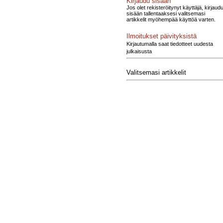
Kirjaudu sisään
Jos olet rekisteröitynyt käyttäjä, kirjaud
sisään tallentaaksesi valitsemasi
artikkelit myöhempää käyttöä varten.
Ilmoitukset päivityksistä
Kirjautumalla saat tiedotteet uudesta
julkaisusta
Valitsemasi artikkelit