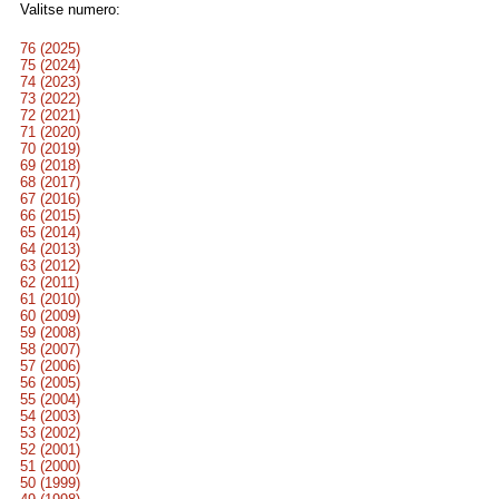
Valitse numero:
76 (2025)
75 (2024)
74 (2023)
73 (2022)
72 (2021)
71 (2020)
70 (2019)
69 (2018)
68 (2017)
67 (2016)
66 (2015)
65 (2014)
64 (2013)
63 (2012)
62 (2011)
61 (2010)
60 (2009)
59 (2008)
58 (2007)
57 (2006)
56 (2005)
55 (2004)
54 (2003)
53 (2002)
52 (2001)
51 (2000)
50 (1999)