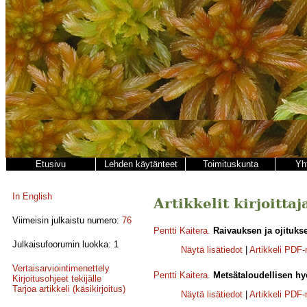
Etusivu
Lehden käytänteet
Toimituskunta
Yh
In English
Artikkelit kirjoittaj
Viimeisin julkaistu numero:
76
Pentti Kaitera
.
Raivauksen ja ojituks
Julkaisufoorumin luokka: 1
Näytä lisätiedot
|
Artikkeli PDF
Vertaisarviointimenettely
Pentti Kaitera
.
Metsätaloudellisen hy
Kirjoitusohjeet tekijälle
Tarjoa artikkeli (käsikirjoitus)
Näytä lisätiedot
|
Artikkeli PDF