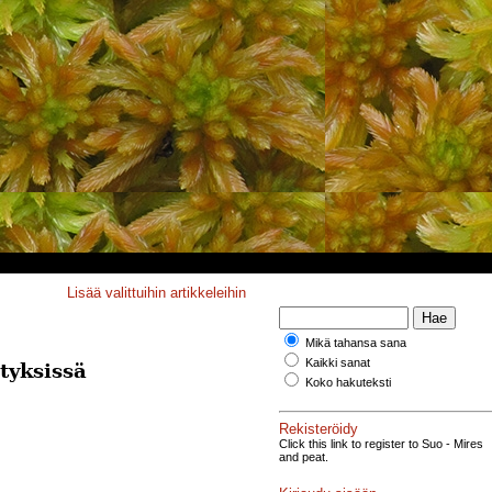
Lisää valittuihin artikkeleihin
Mikä tahansa sana
Kaikki sanat
tyksissä
Koko hakuteksti
Rekisteröidy
Click this link to register to Suo - Mires
and peat.