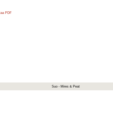
taa PDF
Suo - Mires & Peat