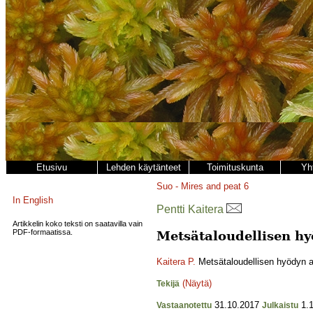
Etusivu
Lehden käytänteet
Toimituskunta
Yh
Suo - Mires and peat
6
In English
Pentti Kaitera
Artikkelin koko teksti on saatavilla vain
PDF-formaatissa.
Metsätaloudellisen hy
Kaitera P.
Metsätaloudellisen hyödyn ar
(Näytä)
Tekijä
31.10.2017
1.1
Vastaanotettu
Julkaistu