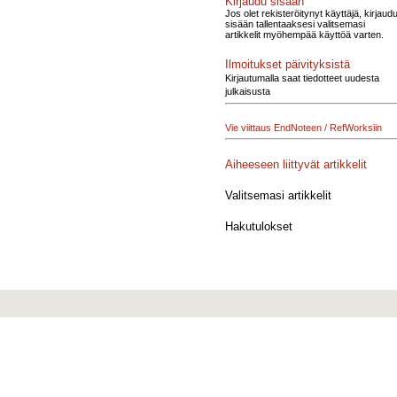
Kirjaudu sisään
Jos olet rekisteröitynyt käyttäjä, kirjaud
sisään tallentaaksesi valitsemasi
artikkelit myöhempää käyttöä varten.
Ilmoitukset päivityksistä
Kirjautumalla saat tiedotteet uudesta
julkaisusta
Vie viittaus EndNoteen / RefWorksiin
Aiheeseen liittyvät artikkelit
Valitsemasi artikkelit
Hakutulokset