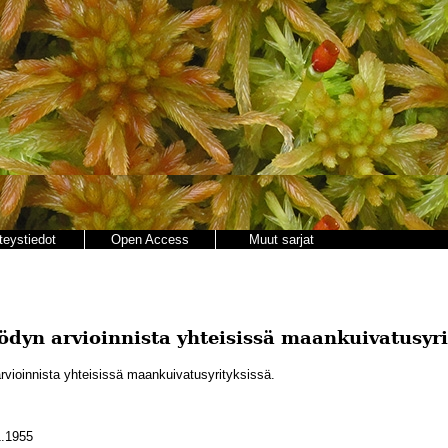
teystiedot
Open Access
Muut sarjat
ödyn arvioinnista yhteisissä maankuivatusyri
vioinnista yhteisissä maankuivatusyrityksissä.
.1955