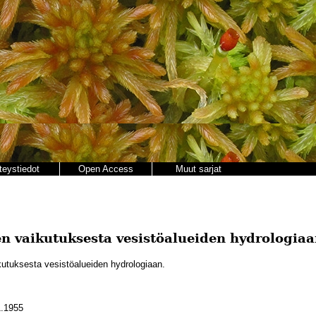
teystiedot
Open Access
Muut sarjat
en vaikutuksesta vesistöalueiden hydrologia
utuksesta vesistöalueiden hydrologiaan.
.1955