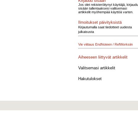
Kirjaudu sisään
Jos olet rekisteröitynyt käyttäjä, kirjaud
sisään tallentaaksesi valitsemasi
artikkelit myöhempää käyttöä varten.
Ilmoitukset päivityksistä
Kirjautumalla saat tiedotteet uudesta
julkaisusta
Vie viittaus EndNoteen / RefWorksiin
Aiheeseen liittyvät artikkelit
Valitsemasi artikkelit
Hakutulokset