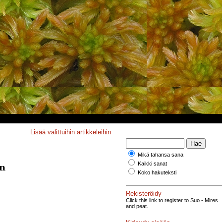
Lisää valittuihin artikkeleihin
Mikä tahansa sana
Kaikki sanat
an
Koko hakuteksti
Rekisteröidy
Click this link to register to Suo - Mires
and peat.