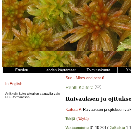
Etusivu
Lehden käytänteet
Toimituskunta
Yh
Suo - Mires and peat
6
In English
Pentti Kaitera
Artikkelin koko teksti on saatavilla vain
PDF-formaatissa.
Raivauksen ja ojituks
Kaitera P.
Raivauksen ja ojituksen vaik
(Näytä)
Tekijä
31.10.2017
1.1
Vastaanotettu
Julkaistu