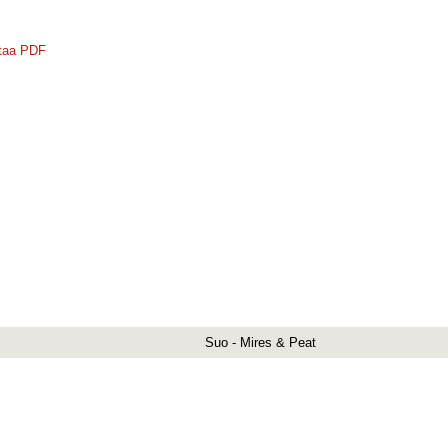
taa PDF
Suo - Mires & Peat