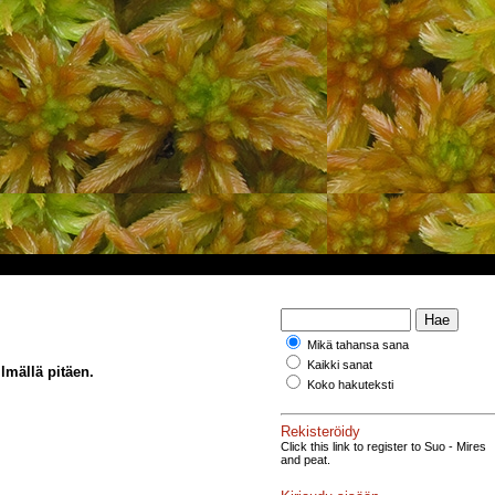
Mikä tahansa sana
Kaikki sanat
lmällä pitäen.
Koko hakuteksti
Rekisteröidy
Click this link to register to Suo - Mires
and peat.