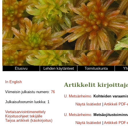
Etusivu
Lehden käytänteet
Toimituskunta
Yh
In English
Artikkelit kirjoitta
Viimeisin julkaistu numero:
76
U. Metsänheimo
.
Kohteiden varaamis
Julkaisufoorumin luokka: 1
Näytä lisätiedot
|
Artikkeli PDF
Vertaisarviointimenettely
U. Metsänheimo
.
Metsäojitustoiminn
Kirjoitusohjeet tekijälle
Tarjoa artikkeli (käsikirjoitus)
Näytä lisätiedot
|
Artikkeli PDF