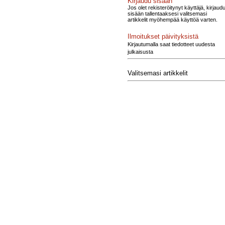
Kirjaudu sisään
Jos olet rekisteröitynyt käyttäjä, kirjaud
sisään tallentaaksesi valitsemasi
artikkelit myöhempää käyttöä varten.
Ilmoitukset päivityksistä
Kirjautumalla saat tiedotteet uudesta
julkaisusta
Valitsemasi artikkelit