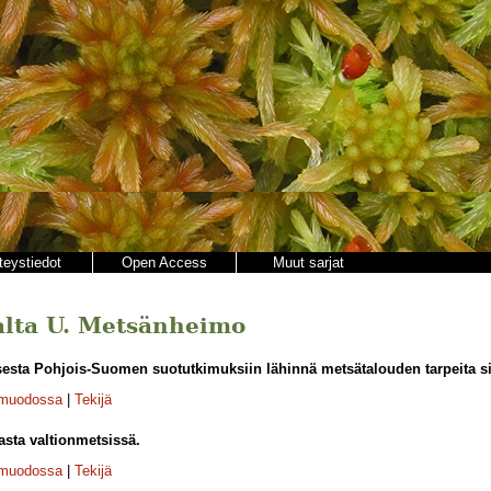
teystiedot
Open Access
Muut sarjat
jalta U. Metsänheimo
esta Pohjois-Suomen suotutkimuksiin lähinnä metsätalouden tarpeita si
-muodossa
|
Tekijä
asta valtionmetsissä.
-muodossa
|
Tekijä