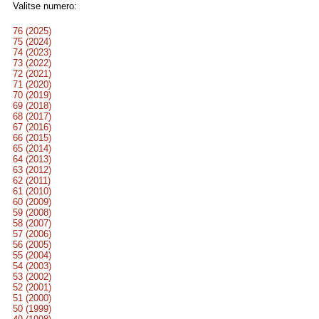
Valitse numero:
76 (2025)
75 (2024)
74 (2023)
73 (2022)
72 (2021)
71 (2020)
70 (2019)
69 (2018)
68 (2017)
67 (2016)
66 (2015)
65 (2014)
64 (2013)
63 (2012)
62 (2011)
61 (2010)
60 (2009)
59 (2008)
58 (2007)
57 (2006)
56 (2005)
55 (2004)
54 (2003)
53 (2002)
52 (2001)
51 (2000)
50 (1999)