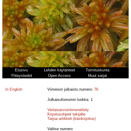
Etusivu
Lehden käytänteet
Toimituskunta
Yhteystiedot
Open Access
Muut sarjat
In English
Viimeisin julkaistu numero:
76
Julkaisufoorumin luokka: 1
Vertaisarviointimenettely
Kirjoitusohjeet tekijälle
Tarjoa artikkeli (käsikirjoitus)
Valitse numero: