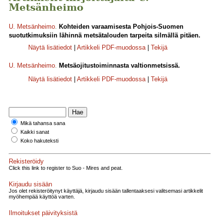
Metsänheimo
U. Metsänheimo
.
Kohteiden varaamisesta Pohjois-Suomen
suotutkimuksiin lähinnä metsätalouden tarpeita silmällä pitäen.
Näytä lisätiedot
|
Artikkeli PDF-muodossa
|
Tekijä
U. Metsänheimo
.
Metsäojitustoiminnasta valtionmetsissä.
Näytä lisätiedot
|
Artikkeli PDF-muodossa
|
Tekijä
Mikä tahansa sana
Kaikki sanat
Koko hakuteksti
Rekisteröidy
Click this link to register to Suo - Mires and peat.
Kirjaudu sisään
Jos olet rekisteröitynyt käyttäjä, kirjaudu sisään tallentaaksesi valitsemasi artikkelit
myöhempää käyttöä varten.
Ilmoitukset päivityksistä