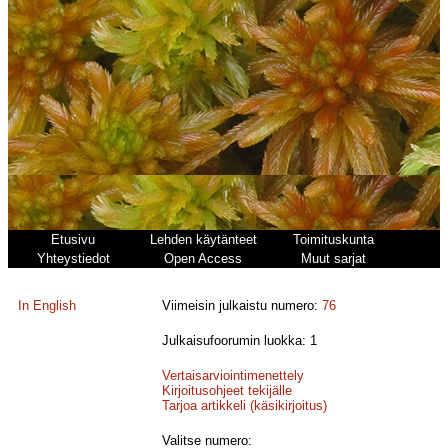
Etusivu
Lehden käytänteet
Toimituskunta
Yhteystiedot
Open Access
Muut sarjat
In English
Viimeisin julkaistu numero:
76
Julkaisufoorumin luokka: 1
Vertaisarviointimenettely
Kirjoitusohjeet tekijälle
Tarjoa artikkeli (käsikirjoitus)
Valitse numero: