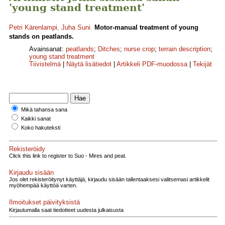
'young stand treatment'
Petri Kärenlampi
,
Juha Suni
.
Motor-manual treatment of young
stands on peatlands.
Avainsanat:
peatlands
;
Ditches
;
nurse crop
;
terrain description
;
young stand treatment
Tiivistelmä
|
Näytä lisätiedot
|
Artikkeli PDF-muodossa
|
Tekijät
Mikä tahansa sana
Kaikki sanat
Koko hakuteksti
Rekisteröidy
Click this link to register to Suo - Mires and peat.
Kirjaudu sisään
Jos olet rekisteröitynyt käyttäjä, kirjaudu sisään tallentaaksesi valitsemasi artikkelit
myöhempää käyttöä varten.
Ilmoitukset päivityksistä
Kirjautumalla saat tiedotteet uudesta julkaisusta