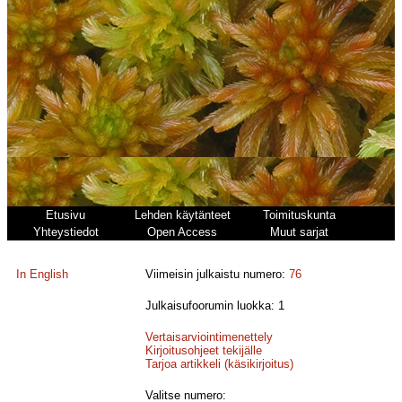
Etusivu
Lehden käytänteet
Toimituskunta
Yhteystiedot
Open Access
Muut sarjat
In English
Viimeisin julkaistu numero:
76
Julkaisufoorumin luokka: 1
Vertaisarviointimenettely
Kirjoitusohjeet tekijälle
Tarjoa artikkeli (käsikirjoitus)
Valitse numero: