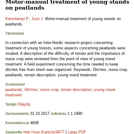
Motor-manual treatment of young stands
on peatlands
Kärenlampi P.
,
Suni J.
Motor-manual treatment of young stands on
peatlands.
Tiivistelmä
In connection with an Inter-Nordic research project concerning
treatment of young forests, some aspects concerning peatlands were
studied. A description of the difficulty of terrain and the importance of
nurse crop were reviewed from the point of view of young stand
treatment. A field experiment concerning the time needed to keep
ditches free from slash was organized. Keywords: Ditches, nurse crop,
peatlands, terrain description, young stand treatment
Avainsanat
peatlands
;
Ditches
;
nurse crop
;
terrain description
;
young stand
treatment
(Näytä)
Tekijät
31.10.2017
1.1.1990
Vastaanotettu
Julkaistu
4608
Katselukerrat
http://suo.fi/article/9677
|
Lataa PDF
Saatavilla