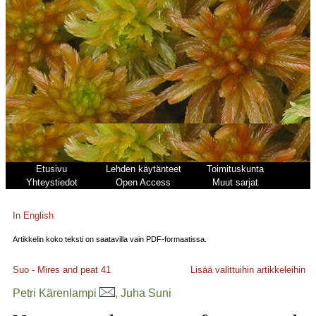
Etusivu
Lehden käytänteet
Toimituskunta
Yhteystiedot
Open Access
Muut sarjat
In English
Artikkelin koko teksti on saatavilla vain PDF-formaatissa.
Suo - Mires and peat
41
Lisää valittuihin artikkeleihin
Petri Kärenlampi
, Juha Suni