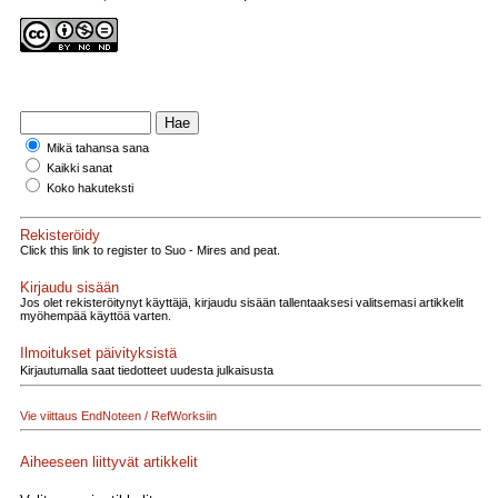
Mikä tahansa sana
Kaikki sanat
Koko hakuteksti
Rekisteröidy
Click this link to register to Suo - Mires and peat.
Kirjaudu sisään
Jos olet rekisteröitynyt käyttäjä, kirjaudu sisään tallentaaksesi valitsemasi artikkelit
myöhempää käyttöä varten.
Ilmoitukset päivityksistä
Kirjautumalla saat tiedotteet uudesta julkaisusta
Vie viittaus EndNoteen / RefWorksiin
Aiheeseen liittyvät artikkelit