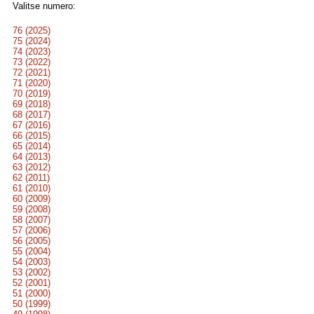
Valitse numero:
76 (2025)
75 (2024)
74 (2023)
73 (2022)
72 (2021)
71 (2020)
70 (2019)
69 (2018)
68 (2017)
67 (2016)
66 (2015)
65 (2014)
64 (2013)
63 (2012)
62 (2011)
61 (2010)
60 (2009)
59 (2008)
58 (2007)
57 (2006)
56 (2005)
55 (2004)
54 (2003)
53 (2002)
52 (2001)
51 (2000)
50 (1999)