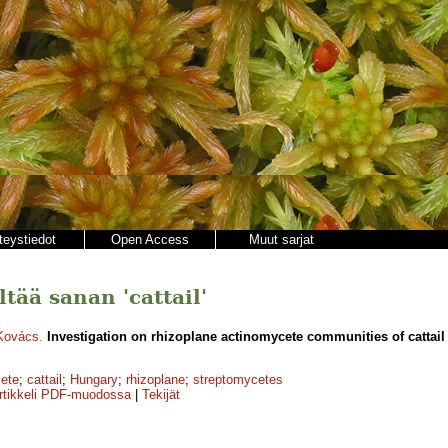
teystiedot
Open Access
Muut sarjat
ltää sanan 'cattail'
Kovács
.
Investigation on rhizoplane actinomycete communities of cattail 
ete
;
cattail
;
Hungary
;
rhizoplane
;
streptomycetes
rtikkeli PDF-muodossa
|
Tekijät