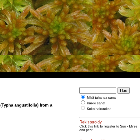
Mikä tahansa sana
Kaikki sanat
(Typha angustifolia) from a
Koko hakuteksti
Rekisteröidy
Click this link to register to Suo - Mires
and peat.