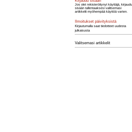
Kirjaudu sisään
Jos olet rekisteröitynyt käyttäjä, kirjaud
sisään tallentaaksesi valitsemasi
artikkelit myöhempää käyttöä varten.
Ilmoitukset päivityksistä
Kirjautumalla saat tiedotteet uudesta
julkaisusta
Valitsemasi artikkelit