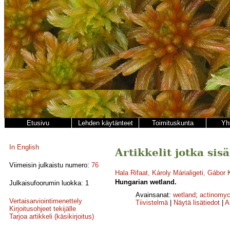
Etusivu
Lehden käytänteet
Toimituskunta
Yh
In English
Artikkelit jotka sisä
Viimeisin julkaistu numero:
76
Hala Rifaat
,
Károly Márialigeti
,
Gábor 
Hungarian wetland.
Julkaisufoorumin luokka: 1
Avainsanat:
wetland
;
actinomyc
Vertaisarviointimenettely
Tiivistelmä
|
Näytä lisätiedot
|
A
Kirjoitusohjeet tekijälle
Tarjoa artikkeli (käsikirjoitus)