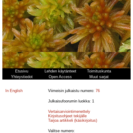
Etusivu
Lehden käytänteet
Toimituskunta
Yhteystiedot
Open Access
Muut sarjat
In English
Viimeisin julkaistu numero:
76
Julkaisufoorumin luokka: 1
Vertaisarviointimenettely
Kirjoitusohjeet tekijälle
Tarjoa artikkeli (käsikirjoitus)
Valitse numero: