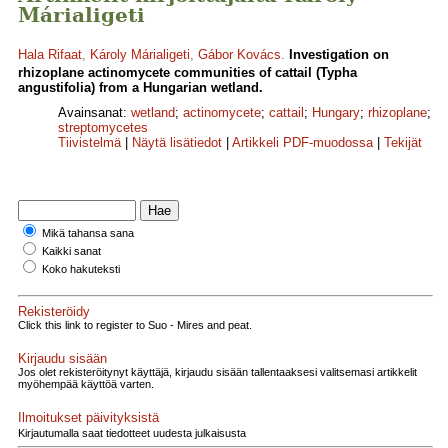
Márialigeti
Hala Rifaat
,
Károly Márialigeti
,
Gábor Kovács
.
Investigation on
rhizoplane actinomycete communities of cattail (Typha
angustifolia) from a Hungarian wetland.
Avainsanat:
wetland
;
actinomycete
;
cattail
;
Hungary
;
rhizoplane
;
streptomycetes
Tiivistelmä
|
Näytä lisätiedot
|
Artikkeli PDF-muodossa
|
Tekijät
Mikä tahansa sana
Kaikki sanat
Koko hakuteksti
Rekisteröidy
Click this link to register to Suo - Mires and peat.
Kirjaudu sisään
Jos olet rekisteröitynyt käyttäjä, kirjaudu sisään tallentaaksesi valitsemasi artikkelit
myöhempää käyttöä varten.
Ilmoitukset päivityksistä
Kirjautumalla saat tiedotteet uudesta julkaisusta