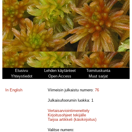
Etusivu
Lehden käytänteet
Toimituskunta
Yhteystiedot
Open Access
Muut sarjat
In English
Viimeisin julkaistu numero:
76
Julkaisufoorumin luokka: 1
Vertaisarviointimenettely
Kirjoitusohjeet tekijälle
Tarjoa artikkeli (käsikirjoitus)
Valitse numero: