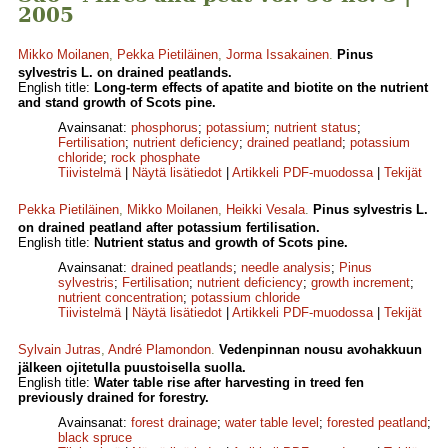
2005
Mikko Moilanen
,
Pekka Pietiläinen
,
Jorma Issakainen
.
Pinus
sylvestris L. on drained peatlands.
English title:
Long-term effects of apatite and biotite on the nutrient
and stand growth of Scots pine.
Avainsanat:
phosphorus
;
potassium
;
nutrient status
;
Fertilisation
;
nutrient deficiency
;
drained peatland
;
potassium
chloride
;
rock phosphate
Tiivistelmä
|
Näytä lisätiedot
|
Artikkeli PDF-muodossa
|
Tekijät
Pekka Pietiläinen
,
Mikko Moilanen
,
Heikki Vesala
.
Pinus sylvestris L.
on drained peatland after potassium fertilisation.
English title:
Nutrient status and growth of Scots pine.
Avainsanat:
drained peatlands
;
needle analysis
;
Pinus
sylvestris
;
Fertilisation
;
nutrient deficiency
;
growth increment
;
nutrient concentration
;
potassium chloride
Tiivistelmä
|
Näytä lisätiedot
|
Artikkeli PDF-muodossa
|
Tekijät
Sylvain Jutras
,
André Plamondon
.
Vedenpinnan nousu avohakkuun
jälkeen ojitetulla puustoisella suolla.
English title:
Water table rise after harvesting in treed fen
previously drained for forestry.
Avainsanat:
forest drainage
;
water table level
;
forested peatland
;
black spruce