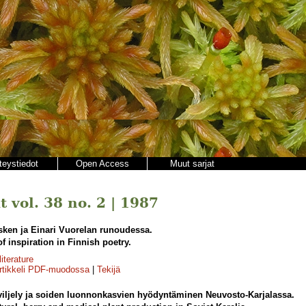
teystiedot
Open Access
Muut sarjat
 vol. 38 no. 2 | 1987
sken ja Einari Vuorelan runoudessa.
f inspiration in Finnish poetry.
literature
rtikkeli PDF-muodossa
|
Tekijä
iljely ja soiden luonnonkasvien hyödyntäminen Neuvosto-Karjalassa.