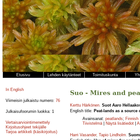
Etusivu
Lehden käytänteet
Toimituskunta
Yh
In English
Suo - Mires and peat
Viimeisin julkaistu numero:
76
Kerttu Härkönen
.
Suot Aaro Hellaako
English title:
Peat-lands as a source o
Julkaisufoorumin luokka: 1
Avainsanat:
peatlands
;
Finnish 
Vertaisarviointimenettely
Tiivistelmä
|
Näytä lisätiedot
|
A
Kirjoitusohjeet tekijälle
Tarjoa artikkeli (käsikirjoitus)
Harri Vasander
,
Tapio Lindholm
.
Suonv