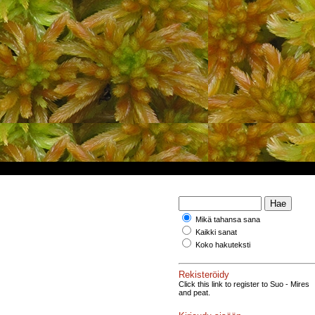
Mikä tahansa sana
Kaikki sanat
Koko hakuteksti
Rekisteröidy
Click this link to register to Suo - Mires
and peat.