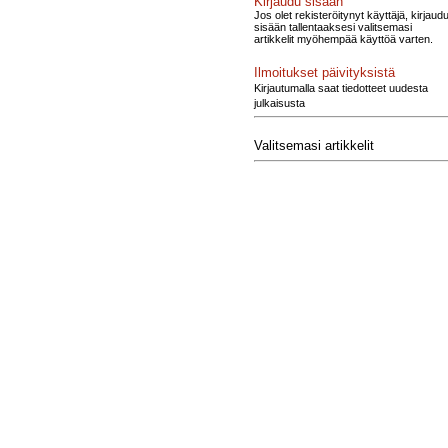
Kirjaudu sisään
Jos olet rekisteröitynyt käyttäjä, kirjaud
sisään tallentaaksesi valitsemasi
artikkelit myöhempää käyttöä varten.
Ilmoitukset päivityksistä
Kirjautumalla saat tiedotteet uudesta
julkaisusta
Valitsemasi artikkelit