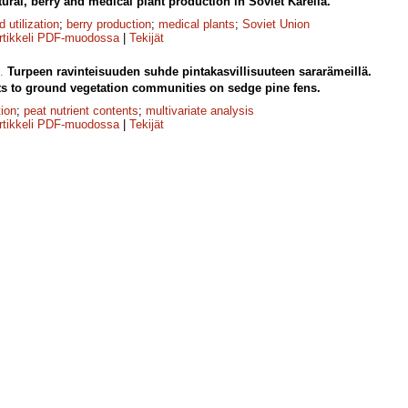
tural, berry and medical plant production in Soviet Karelia.
d utilization
;
berry production
;
medical plants
;
Soviet Union
rtikkeli PDF-muodossa
|
Tekijät
.
Turpeen ravinteisuuden suhde pintakasvillisuuteen sararämeillä.
nts to ground vegetation communities on sedge pine fens.
tion
;
peat nutrient contents
;
multivariate analysis
rtikkeli PDF-muodossa
|
Tekijät