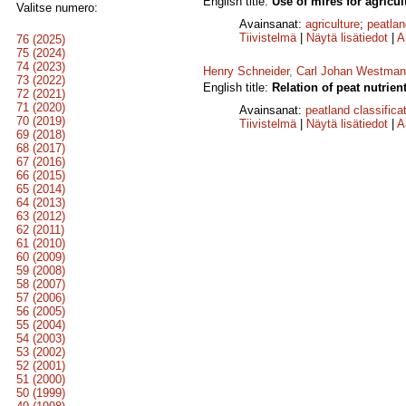
English title:
Use of mires for agricul
Valitse numero:
Avainsanat:
agriculture
;
peatlan
Tiivistelmä
|
Näytä lisätiedot
|
A
76 (2025)
75 (2024)
74 (2023)
Henry Schneider
,
Carl Johan Westman
73 (2022)
English title:
Relation of peat nutrie
72 (2021)
71 (2020)
Avainsanat:
peatland classifica
70 (2019)
Tiivistelmä
|
Näytä lisätiedot
|
A
69 (2018)
68 (2017)
67 (2016)
66 (2015)
65 (2014)
64 (2013)
63 (2012)
62 (2011)
61 (2010)
60 (2009)
59 (2008)
58 (2007)
57 (2006)
56 (2005)
55 (2004)
54 (2003)
53 (2002)
52 (2001)
51 (2000)
50 (1999)