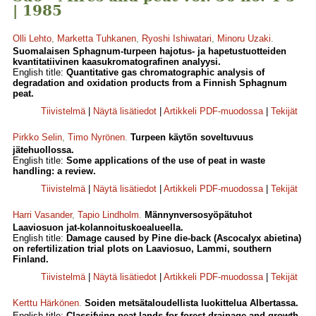
| 1985
Olli Lehto
,
Marketta Tuhkanen
,
Ryoshi Ishiwatari
,
Minoru Uzaki
.
Suomalaisen Sphagnum-turpeen hajotus- ja hapetustuotteiden
kvantitatiivinen kaasukromatografinen analyysi.
English title:
Quantitative gas chroma­tographic analysis of
degradation and oxidation products from a Finnish Sphagnum
peat.
Tiivistelmä
|
Näytä lisätiedot
|
Artikkeli PDF-muodossa
|
Tekijät
Pirkko Selin
,
Timo Nyrönen
.
Turpeen käytön soveltuvuus
jätehuollossa.
English title:
Some applications of the use of peat in waste
handling: a review.
Tiivistelmä
|
Näytä lisätiedot
|
Artikkeli PDF-muodossa
|
Tekijät
Harri Vasander
,
Tapio Lindholm
.
Männynversosyöpätuhot
Laaviosuon jat-kolannoituskoealueella.
English title:
Damage caused by Pine die-back (Ascocalyx abietina)
on refertilization trial plots on Laaviosuo, Lammi, southern
Finland.
Tiivistelmä
|
Näytä lisätiedot
|
Artikkeli PDF-muodossa
|
Tekijät
Kerttu Härkönen
.
Soiden metsätaloudellista luokittelua Albertassa.
English title:
Classifying peat-lands for forest drainage and growth