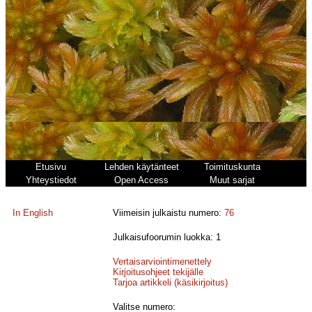
Etusivu
Lehden käytänteet
Toimituskunta
Yhteystiedot
Open Access
Muut sarjat
In English
Viimeisin julkaistu numero:
76
Julkaisufoorumin luokka: 1
Vertaisarviointimenettely
Kirjoitusohjeet tekijälle
Tarjoa artikkeli (käsikirjoitus)
Valitse numero: