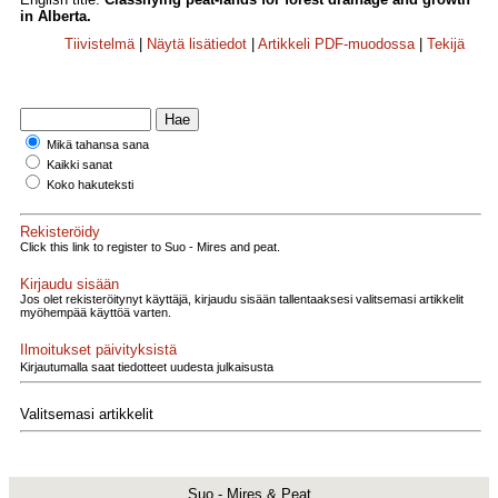
in Alberta.
Tiivistelmä
|
Näytä lisätiedot
|
Artikkeli PDF-muodossa
|
Tekijä
Mikä tahansa sana
Kaikki sanat
Koko hakuteksti
Rekisteröidy
Click this link to register to Suo - Mires and peat.
Kirjaudu sisään
Jos olet rekisteröitynyt käyttäjä, kirjaudu sisään tallentaaksesi valitsemasi artikkelit
myöhempää käyttöä varten.
Ilmoitukset päivityksistä
Kirjautumalla saat tiedotteet uudesta julkaisusta
Valitsemasi artikkelit
Suo - Mires & Peat