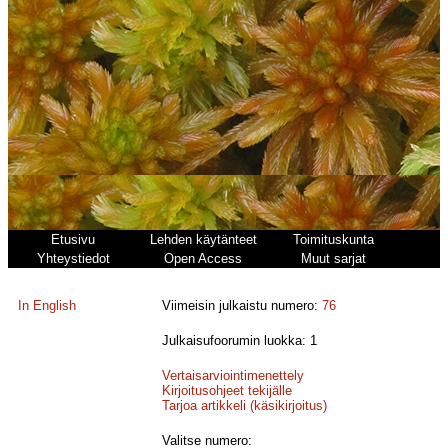
Etusivu
Lehden käytänteet
Toimituskunta
Yhteystiedot
Open Access
Muut sarjat
In English
Viimeisin julkaistu numero:
76
Julkaisufoorumin luokka: 1
Vertaisarviointimenettely
Kirjoitusohjeet tekijälle
Tarjoa artikkeli (käsikirjoitus)
Valitse numero: