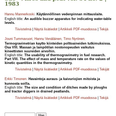
1983
Hannu Mannerkoski
.
Käytännöllinen vedenpinnan mittauslaite.
English title:
An audible buzzer apparatus for indicating water-table
levels.
Tiivistelmä
|
Näytä lisätiedot
|
Artikkeli PDF-muodossa
|
Tekijä
Jouni Tummavuori
,
Hannu Venäläinen
,
Timo Nyrönen
.
Termogravimetrian kaytto kiinteiden polttoaineiden tutkimuksissa.
Osa VIII. Massan ja lampötilan nostonopeuden vaikutus
kineettisten suureiden arvoihin.
English title:
The usability of thermogravimetry in fuel research.
Part VIII. The effect of mass and temperature rate on the values of
kinetic quantities in the thermogravimetry.
Tiivistelmä
|
Näytä lisätiedot
|
Artikkeli PDF-muodossa
|
Tekijät
Erkki Timonen
.
Havaintoja auraus- ja kaivuriojien mitoista ja
kunnosta soilla.
English title:
The size and condition of ditches made by ploughs
and tractor diggers in drained peatlands.
Tiivistelmä
|
Näytä lisätiedot
|
Artikkeli PDF-muodossa
|
Tekijä