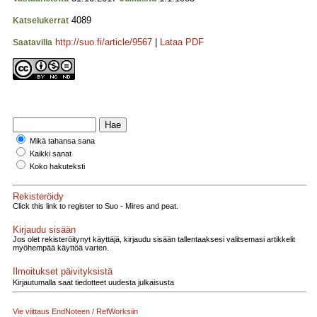
4089
Katselukerrat
http://suo.fi/article/9567
|
Lataa PDF
Saatavilla
Mikä tahansa sana
Kaikki sanat
Koko hakuteksti
Rekisteröidy
Click this link to register to Suo - Mires and peat.
Kirjaudu sisään
Jos olet rekisteröitynyt käyttäjä, kirjaudu sisään tallentaaksesi valitsemasi artikkelit
myöhempää käyttöä varten.
Ilmoitukset päivityksistä
Kirjautumalla saat tiedotteet uudesta julkaisusta
Vie viittaus EndNoteen / RefWorksiin