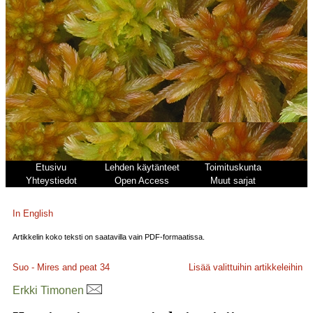
Etusivu
Lehden käytänteet
Toimituskunta
Yhteystiedot
Open Access
Muut sarjat
In English
Artikkelin koko teksti on saatavilla vain PDF-formaatissa.
Suo - Mires and peat
34
Lisää valittuihin artikkeleihin
Erkki Timonen