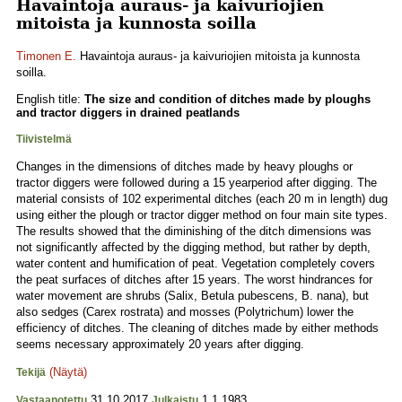
Havaintoja auraus- ja kaivuriojien
mitoista ja kunnosta soilla
Timonen E.
Havaintoja auraus- ja kaivuriojien mitoista ja kunnosta
soilla.
English title:
The size and condition of ditches made by ploughs
and tractor diggers in drained peatlands
Tiivistelmä
Changes in the dimensions of ditches made by heavy ploughs or
tractor diggers were followed during a 15 yearperiod after digging. The
material consists of 102 experimental ditches (each 20 m in length) dug
using either the plough or tractor digger method on four main site types.
The results showed that the diminishing of the ditch dimensions was
not significantly affected by the digging method, but rather by depth,
water content and humification of peat. Vegetation completely covers
the peat surfaces of ditches after 15 years. The worst hindrances for
water movement are shrubs (Salix, Betula pubescens, B. nana), but
also sedges (Carex rostrata) and mosses (Polytrichum) lower the
efficiency of ditches. The cleaning of ditches made by either methods
seems necessary approximately 20 years after digging.
(Näytä)
Tekijä
31.10.2017
1.1.1983
Vastaanotettu
Julkaistu