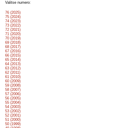
Valitse numero:
76 (2025)
75 (2024)
74 (2023)
73 (2022)
72 (2021)
71 (2020)
70 (2019)
69 (2018)
68 (2017)
67 (2016)
66 (2015)
65 (2014)
64 (2013)
63 (2012)
62 (2011)
61 (2010)
60 (2009)
59 (2008)
58 (2007)
57 (2006)
56 (2005)
55 (2004)
54 (2003)
53 (2002)
52 (2001)
51 (2000)
50 (1999)