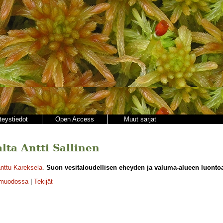
teystiedot
Open Access
Muut sarjat
alta Antti Sallinen
nttu Kareksela
.
Suon vesitaloudellisen eheyden ja valuma-alueen luontoa
-muodossa
|
Tekijät