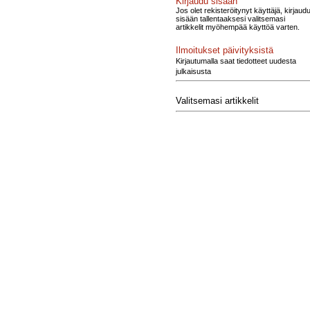
Kirjaudu sisään
Jos olet rekisteröitynyt käyttäjä, kirjaud
sisään tallentaaksesi valitsemasi
artikkelit myöhempää käyttöä varten.
Ilmoitukset päivityksistä
Kirjautumalla saat tiedotteet uudesta
julkaisusta
Valitsemasi artikkelit