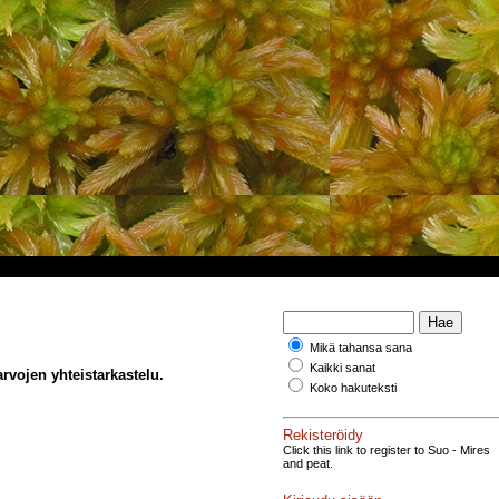
Mikä tahansa sana
Kaikki sanat
rvojen yhteistarkastelu.
Koko hakuteksti
Rekisteröidy
Click this link to register to Suo - Mires
and peat.