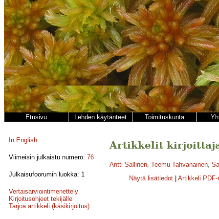
Etusivu
Lehden käytänteet
Toimituskunta
Yh
In English
Artikkelit kirjoittaj
Viimeisin julkaistu numero:
76
Antti Sallinen
,
Teemu Tahvanainen
,
Sa
Julkaisufoorumin luokka: 1
Näytä lisätiedot
|
Artikkeli PDF
Vertaisarviointimenettely
Kirjoitusohjeet tekijälle
Tarjoa artikkeli (käsikirjoitus)