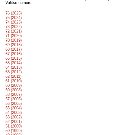
Valitse numero:
76 (2025)
75 (2024)
74 (2023)
73 (2022)
72 (2021)
71 (2020)
70 (2019)
69 (2018)
68 (2017)
67 (2016)
66 (2015)
65 (2014)
64 (2013)
63 (2012)
62 (2011)
61 (2010)
60 (2009)
59 (2008)
58 (2007)
57 (2006)
56 (2005)
55 (2004)
54 (2003)
53 (2002)
52 (2001)
51 (2000)
50 (1999)