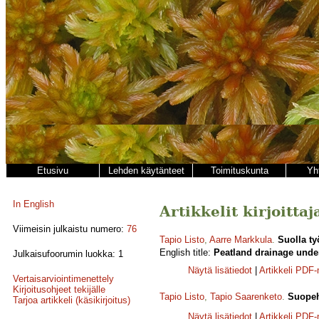
Etusivu
Lehden käytänteet
Toimituskunta
Yh
In English
Artikkelit kirjoittaj
Viimeisin julkaistu numero:
76
Tapio Listo
,
Aarre Markkula
.
Suolla ty
English title:
Peatland drainage under
Julkaisufoorumin luokka: 1
Näytä lisätiedot
|
Artikkeli PDF
Vertaisarviointimenettely
Kirjoitusohjeet tekijälle
Tapio Listo
,
Tapio Saarenketo
.
Suopeh
Tarjoa artikkeli (käsikirjoitus)
Näytä lisätiedot
|
Artikkeli PDF