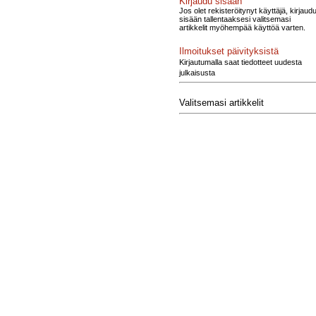
Kirjaudu sisään
Jos olet rekisteröitynyt käyttäjä, kirjaud
sisään tallentaaksesi valitsemasi
artikkelit myöhempää käyttöä varten.
Ilmoitukset päivityksistä
Kirjautumalla saat tiedotteet uudesta
julkaisusta
Valitsemasi artikkelit