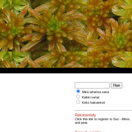
Mikä tahansa sana
Kaikki sanat
Koko hakuteksti
Rekisteröidy
Click this link to register to Suo - Mires
and peat.