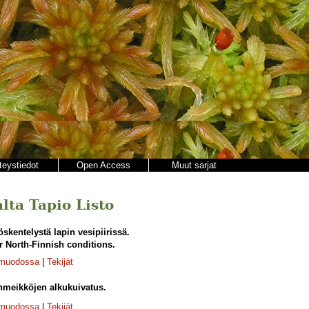
teystiedot
Open Access
Muut sarjat
alta Tapio Listo
öskentelystä lapin vesipiirissä.
 North-Finnish conditions.
-muodossa
|
Tekijät
meikköjen alkukuivatus.
-muodossa
|
Tekijät