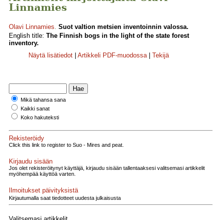
Linnamies
Olavi Linnamies
.
Suot valtion metsien inventoinnin valossa.
English title:
The Finnish bogs in the light of the state forest
inventory.
Näytä lisätiedot
|
Artikkeli PDF-muodossa
|
Tekijä
Mikä tahansa sana
Kaikki sanat
Koko hakuteksti
Rekisteröidy
Click this link to register to Suo - Mires and peat.
Kirjaudu sisään
Jos olet rekisteröitynyt käyttäjä, kirjaudu sisään tallentaaksesi valitsemasi artikkelit
myöhempää käyttöä varten.
Ilmoitukset päivityksistä
Kirjautumalla saat tiedotteet uudesta julkaisusta
Valitsemasi artikkelit