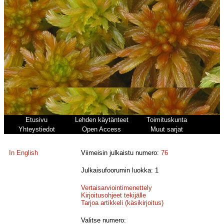
Etusivu
Lehden käytänteet
Toimituskunta
Yhteystiedot
Open Access
Muut sarjat
In English
Viimeisin julkaistu numero:
76
Julkaisufoorumin luokka: 1
Vertaisarviointimenettely
Kirjoitusohjeet tekijälle
Tarjoa artikkeli (käsikirjoitus)
Valitse numero: