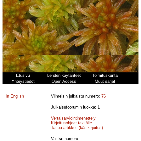
Etusivu
Lehden käytänteet
Toimituskunta
Yhteystiedot
Open Access
Muut sarjat
In English
Viimeisin julkaistu numero:
76
Julkaisufoorumin luokka: 1
Vertaisarviointimenettely
Kirjoitusohjeet tekijälle
Tarjoa artikkeli (käsikirjoitus)
Valitse numero: