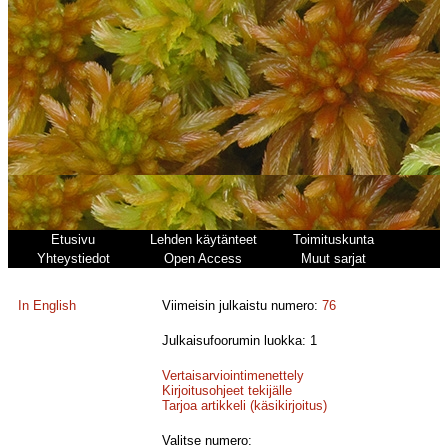
Etusivu
Lehden käytänteet
Toimituskunta
Yhteystiedot
Open Access
Muut sarjat
In English
Viimeisin julkaistu numero:
76
Julkaisufoorumin luokka: 1
Vertaisarviointimenettely
Kirjoitusohjeet tekijälle
Tarjoa artikkeli (käsikirjoitus)
Valitse numero: