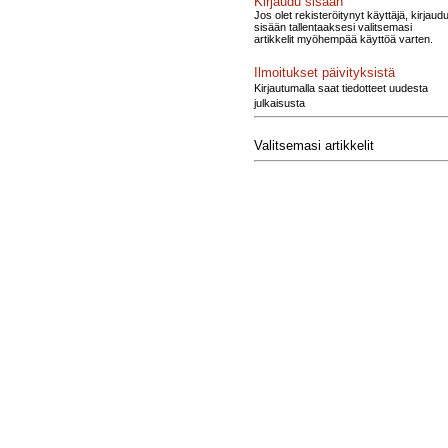
Kirjaudu sisään
Jos olet rekisteröitynyt käyttäjä, kirjaud
sisään tallentaaksesi valitsemasi
artikkelit myöhempää käyttöä varten.
Ilmoitukset päivityksistä
Kirjautumalla saat tiedotteet uudesta
julkaisusta
Valitsemasi artikkelit