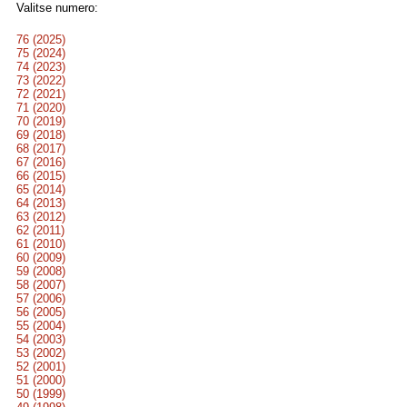
Valitse numero:
76 (2025)
75 (2024)
74 (2023)
73 (2022)
72 (2021)
71 (2020)
70 (2019)
69 (2018)
68 (2017)
67 (2016)
66 (2015)
65 (2014)
64 (2013)
63 (2012)
62 (2011)
61 (2010)
60 (2009)
59 (2008)
58 (2007)
57 (2006)
56 (2005)
55 (2004)
54 (2003)
53 (2002)
52 (2001)
51 (2000)
50 (1999)