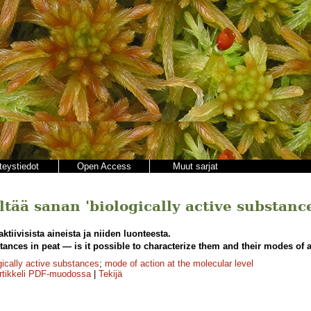
teystiedot
Open Access
Muut sarjat
ältää sanan 'biologically active substanc
ktiivisista aineista ja niiden luonteesta.
tances in peat — is it possible to characterize them and their modes of a
gically active substances
;
mode of action at the molecu­lar level
rtikkeli PDF-muodossa
|
Tekijä