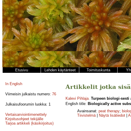
Etusivu
Lehden käytänteet
Toimituskunta
Yh
In English
Artikkelit jotka sis
Viimeisin julkaistu numero:
76
Kalevi Pihlaja
.
Turpeen biologi-sesti a
English title:
Biologically active subs
Julkaisufoorumin luokka: 1
Avainsanat:
peat therapy
;
biolo
Vertaisarviointimenettely
Tiivistelmä
|
Näytä lisätiedot
|
A
Kirjoitusohjeet tekijälle
Tarjoa artikkeli (käsikirjoitus)