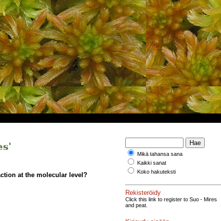
es'
Mikä tahansa sana
Kaikki sanat
Koko hakuteksti
ction at the molecular level?
Rekisteröidy
Click this link to register to Suo - Mires
and peat.