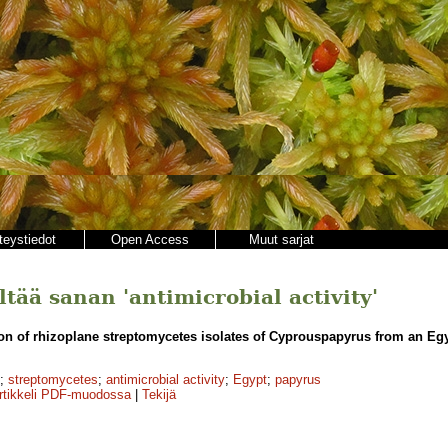
teystiedot
Open Access
Muut sarjat
ältää sanan 'antimicrobial activity'
ion of rhizoplane streptomycetes isolates of Cyprouspapyrus from an Egy
;
streptomycetes
;
antimicrobial activity
;
Egypt
;
papyrus
rtikkeli PDF-muodossa
|
Tekijä