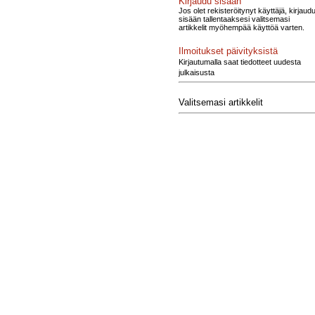
Kirjaudu sisään
Jos olet rekisteröitynyt käyttäjä, kirjaud
sisään tallentaaksesi valitsemasi
artikkelit myöhempää käyttöä varten.
Ilmoitukset päivityksistä
Kirjautumalla saat tiedotteet uudesta
julkaisusta
Valitsemasi artikkelit