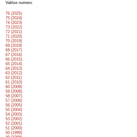
Valitse numero:
76 (2025)
75 (2024)
74 (2023)
73 (2022)
72 (2021)
71 (2020)
70 (2019)
69 (2018)
68 (2017)
67 (2016)
66 (2015)
65 (2014)
64 (2013)
63 (2012)
62 (2011)
61 (2010)
60 (2009)
59 (2008)
58 (2007)
57 (2006)
56 (2005)
55 (2004)
54 (2003)
53 (2002)
52 (2001)
51 (2000)
50 (1999)