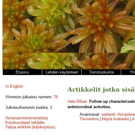
Etusivu
Lehden käytänteet
Toimituskunta
Yh
In English
Artikkelit jotka sis
Viimeisin julkaistu numero:
76
Hala Rifaat
.
Follow up characterisat
antimicrobial activities.
Julkaisufoorumin luokka: 1
Avainsanat:
wetland
;
rhizoplane
Vertaisarviointimenettely
Tiivistelmä
|
Näytä lisätiedot
|
A
Kirjoitusohjeet tekijälle
Tarjoa artikkeli (käsikirjoitus)