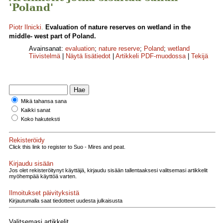
'Poland'
Piotr Ilnicki
.
Evaluation of nature reserves on wetland in the
middle- west part of Poland.
Avainsanat:
evaluation
;
nature reserve
;
Poland
;
wetland
Tiivistelmä
|
Näytä lisätiedot
|
Artikkeli PDF-muodossa
|
Tekijä
Mikä tahansa sana
Kaikki sanat
Koko hakuteksti
Rekisteröidy
Click this link to register to Suo - Mires and peat.
Kirjaudu sisään
Jos olet rekisteröitynyt käyttäjä, kirjaudu sisään tallentaaksesi valitsemasi artikkelit
myöhempää käyttöä varten.
Ilmoitukset päivityksistä
Kirjautumalla saat tiedotteet uudesta julkaisusta
Valitsemasi artikkelit