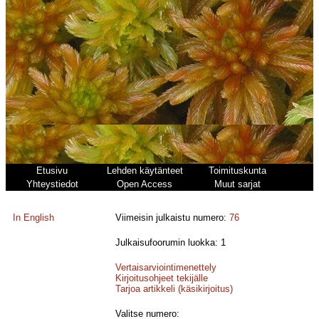
Etusivu
Lehden käytänteet
Toimituskunta
Yhteystiedot
Open Access
Muut sarjat
In English
Viimeisin julkaistu numero:
76
Julkaisufoorumin luokka: 1
Vertaisarviointimenettely
Kirjoitusohjeet tekijälle
Tarjoa artikkeli (käsikirjoitus)
Valitse numero: