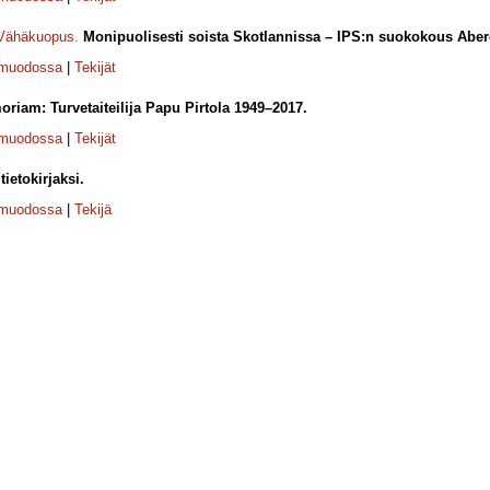
 Vähäkuopus
.
Monipuolisesti soista Skotlannissa – IPS:n suokokous Aber
-muodossa
|
Tekijät
riam: Turvetaiteilija Papu Pirtola 1949–2017.
-muodossa
|
Tekijät
tietokirjaksi.
-muodossa
|
Tekijä