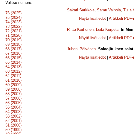
Valitse numero:
Sakari Sarkkola
,
Samu Valpola
,
Tuija
76 (2025)
75 (2024)
Näytä lisätiedot
|
Artikkeli PDF
74 (2023)
73 (2022)
Riitta Korhonen
,
Leila Korpela
.
In Memo
72 (2021)
71 (2020)
Näytä lisätiedot
|
Artikkeli PDF
70 (2019)
69 (2018)
68 (2017)
Juhani Päivänen
.
Salaojituksen salat 
67 (2016)
Näytä lisätiedot
|
Artikkeli PDF
66 (2015)
65 (2014)
64 (2013)
63 (2012)
62 (2011)
61 (2010)
60 (2009)
59 (2008)
58 (2007)
57 (2006)
56 (2005)
55 (2004)
54 (2003)
53 (2002)
52 (2001)
51 (2000)
50 (1999)