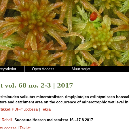
teystiedot
Open Access
Muut sarjat
 vol. 68 no. 2-3 | 2017
esitalouden vaikutus minerotrofisten rimpipintojen esiintymiseen boreaa
actors and catchment area on the occurrence of minerotrophic wet level i
rtikkeli PDF-muodossa
|
Tekijä
i Rehell
.
Suoseura Hossan maisemissa 16.–17.8.2017.
-muodossa
|
Tekijät