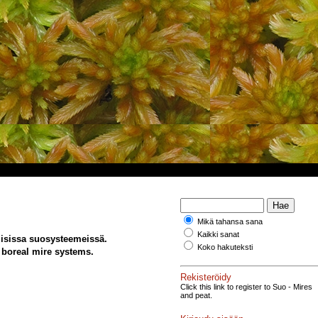
Mikä tahansa sana
Kaikki sanat
lisissa suosysteemeissä.
Koko hakuteksti
n boreal mire systems.
Rekisteröidy
Click this link to register to Suo - Mires
and peat.