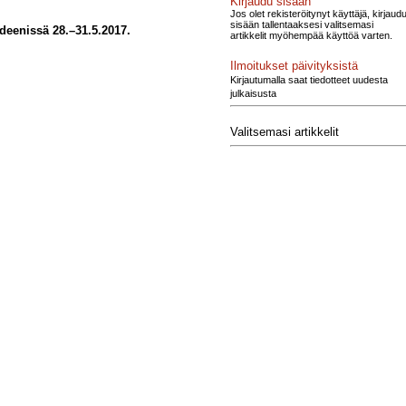
Kirjaudu sisään
Jos olet rekisteröitynyt käyttäjä, kirjaud
sisään tallentaaksesi valitsemasi
deenissä 28.–31.5.2017.
artikkelit myöhempää käyttöä varten.
Ilmoitukset päivityksistä
Kirjautumalla saat tiedotteet uudesta
julkaisusta
Valitsemasi artikkelit