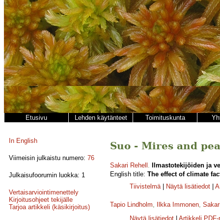
Etusivu
Lehden käytänteet
Toimituskunta
Yh
In English
Suo - Mires and peat
Viimeisin julkaistu numero:
76
Sakari Rehell
.
Ilmastotekijöiden ja v
English title:
The effect of climate f
Julkaisufoorumin luokka: 1
Tiivistelmä
|
Näytä lisätiedot
|
A
Vertaisarviointimenettely
Kirjoitusohjeet tekijälle
Tapio Lindholm
,
Ilkka Immonen
,
Sakar
Tarjoa artikkeli (käsikirjoitus)
Näytä lisätiedot
|
Artikkeli PDF