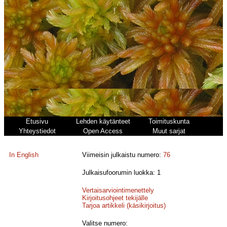
Etusivu
Lehden käytänteet
Toimituskunta
Yhteystiedot
Open Access
Muut sarjat
In English
Viimeisin julkaistu numero:
76
Julkaisufoorumin luokka: 1
Vertaisarviointimenettely
Kirjoitusohjeet tekijälle
Tarjoa artikkeli (käsikirjoitus)
Valitse numero: