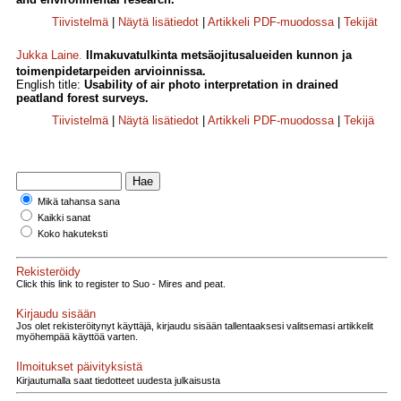
Tiivistelmä
|
Näytä lisätiedot
|
Artikkeli PDF-muodossa
|
Tekijät
Jukka Laine
.
Ilmakuvatulkinta metsäojitusalueiden kunnon ja
toimenpidetarpeiden arvioinnissa.
English title:
Usability of air photo interpretation in drained
peatland forest surveys.
Tiivistelmä
|
Näytä lisätiedot
|
Artikkeli PDF-muodossa
|
Tekijä
Mikä tahansa sana
Kaikki sanat
Koko hakuteksti
Rekisteröidy
Click this link to register to Suo - Mires and peat.
Kirjaudu sisään
Jos olet rekisteröitynyt käyttäjä, kirjaudu sisään tallentaaksesi valitsemasi artikkelit
myöhempää käyttöä varten.
Ilmoitukset päivityksistä
Kirjautumalla saat tiedotteet uudesta julkaisusta