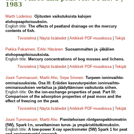
1983
Martti Lodenius
.
Ojitusten vaikutuksista kalojen
elohopeapitoisuuksiin.
English title:
The ef­fects of peatland drainage on the mercury
contents of fish.
Tiivistelmä
|
Näytä lisätiedot
|
Artikkeli PDF-muodossa
|
Tekijä
Pekka Pakarinen
,
Erkki Häsänen
.
Suosammalten ja -jäkälien
elohopeapitoisuuksista.
English title:
Mercury concentrations of bog mosses and lichens.
Tiivistelmä
|
Näytä lisätiedot
|
Artikkeli PDF-muodossa
|
Tekijät
Jouni Tummavuori
,
Martti Aho
,
Sirpa Sironen
.
Turpeen ioninvaihto-
ominaisuuksista. Osa III: Eräiden kasvuturpeiden ioninvaihto-
ominaisuuksien vertailua ja jäädyttämisen vaikutusta siihen.
English title:
On the ion-exchange properties of peat. Part III:
Comparison of the adsorption properties of peat moss and the
effect of freezing on the peat.
Tiivistelmä
|
Näytä lisätiedot
|
Artikkeli PDF-muodossa
|
Tekijät
Jouni Tummavuori
,
Martti Aho
.
Pienitehoisen röntgenspektrometrin
(5W), Spark I:n, soveltaminen turve- ja ympäristötutkimuksiin.
English title:
A low-power X-ray spectrometer (5W) Spark 1 for peat
and environmental research.