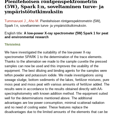
Pienitehoisen röntgenspektrometrin
(5W), Spark I:n, soveltaminen turve- ja
ympäristötutkimuksiin
Tummavuori J.
,
Aho M.
Pienitehoisen röntgenspektrometrin (5W),
Spark I:n, soveltaminen turve- ja ympäristötutkimuksiin.
English title:
A low-power X-ray spectrometer (5W) Spark 1 for peat
and environmental research
Tiivistelmä
We have investigated the suitability of the low-power X-ray
spectrometer SPARK 1 to the determination of the trace elements.
Thanks to the alternation we made to the sample cuvette the pressed
samples can now be used and this improves the usability of the
equipment. The best diluting and binding agents for the samples were
teflon powder and potassium iodide. We made investigations using
sewage sludge, bottom sediments of the lakes, fertilizer mixtures, pure
moss peat and moss peat with various amounts of fertilizer added. The
results were in accordance to the results obtained directly with AA-
spectrophotometry with known addition method. The equipment suited
well for the determinations mentioned above. The additional
advantages are low power consumption, minimal scatterad radiation
and no need of cooling water. These features replace the
disadvantages due to the limited amounts of the elements that can be