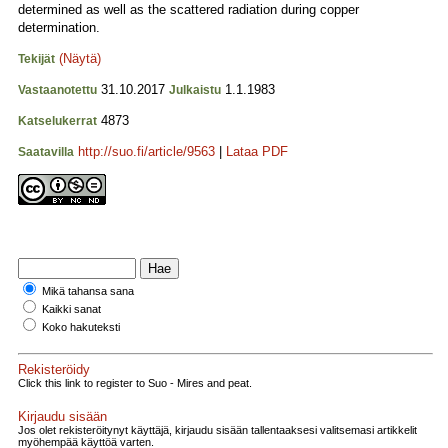
determined as well as the scattered radiation during copper
determination.
(Näytä)
Tekijät
31.10.2017
1.1.1983
Vastaanotettu
Julkaistu
4873
Katselukerrat
http://suo.fi/article/9563
|
Lataa PDF
Saatavilla
Mikä tahansa sana
Kaikki sanat
Koko hakuteksti
Rekisteröidy
Click this link to register to Suo - Mires and peat.
Kirjaudu sisään
Jos olet rekisteröitynyt käyttäjä, kirjaudu sisään tallentaaksesi valitsemasi artikkelit
myöhempää käyttöä varten.