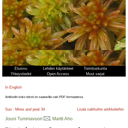
Etusivu
Lehden käytänteet
Toimituskunta
Yhteystiedot
Open Access
Muut sarjat
In English
Artikkelin koko teksti on saatavilla vain PDF-formaatissa.
Suo - Mires and peat
34
Lisää valittuihin artikkeleihin
Jouni Tummavuori
, Martti Aho