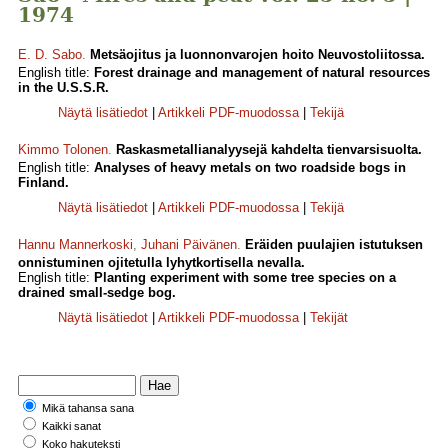
1974
E. D. Sabo
.
Metsäojitus ja luonnonvarojen hoito Neuvostoliitossa.
English title:
Forest drainage and management of natural resources
in the U.S.S.R.
Näytä lisätiedot
|
Artikkeli PDF-muodossa
|
Tekijä
Kimmo Tolonen
.
Raskasmetallianalyysejä kahdelta tienvarsisuolta.
English title:
Analyses of heavy metals on two roadside bogs in
Finland.
Näytä lisätiedot
|
Artikkeli PDF-muodossa
|
Tekijä
Hannu Mannerkoski
,
Juhani Päivänen
.
Eräiden puulajien istutuksen
onnistuminen ojitetulla lyhytkortisella nevalla.
English title:
Planting experiment with some tree species on a
drained small-sedge bog.
Näytä lisätiedot
|
Artikkeli PDF-muodossa
|
Tekijät
Mikä tahansa sana
Kaikki sanat
Koko hakuteksti