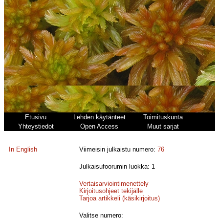
Etusivu
Lehden käytänteet
Toimituskunta
Yhteystiedot
Open Access
Muut sarjat
In English
Viimeisin julkaistu numero:
76
Julkaisufoorumin luokka: 1
Vertaisarviointimenettely
Kirjoitusohjeet tekijälle
Tarjoa artikkeli (käsikirjoitus)
Valitse numero: