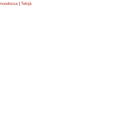
-muodossa
|
Tekijä