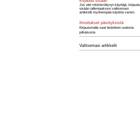
Kirjaudu sisään
Jos olet rekisteröitynyt käyttäjä, kirjaud
sisään tallentaaksesi valitsemasi
artikkelit myöhempää käyttöä varten.
Ilmoitukset päivityksistä
Kirjautumalla saat tiedotteet uudesta
julkaisusta
Valitsemasi artikkelit