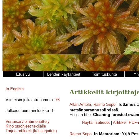
Etusivu
Lehden käytänteet
Toimituskunta
Yh
In English
Artikkelit kirjoitta
Viimeisin julkaistu numero:
76
Allan Antola
,
Raimo Sopo
.
Tutkimus 1
metsänparannuspiireissä.
Julkaisufoorumin luokka: 1
English title:
Cleaning forested-swam
Vertaisarviointimenettely
Näytä lisätiedot
|
Artikkeli PDF
Kirjoitusohjeet tekijälle
Tarjoa artikkeli (käsikirjoitus)
Raimo Sopo
.
In Memoriam: Yrjö Pes