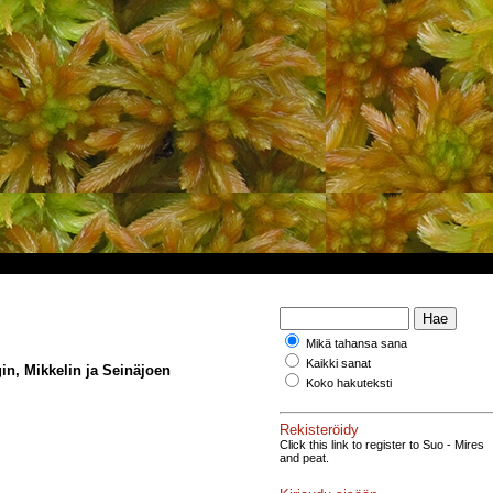
Mikä tahansa sana
Kaikki sanat
in, Mikkelin ja Seinäjoen
Koko hakuteksti
Rekisteröidy
Click this link to register to Suo - Mires
and peat.