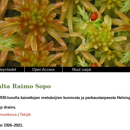
teystiedot
Open Access
Muut sarjat
jalta Raimo Sopo
930-luvulla kaivettujen metsäoijien kunnosta ja perkaustarpeesta Helsing
p drains.
-muodossa
|
Tekijät
si 1926–2021.