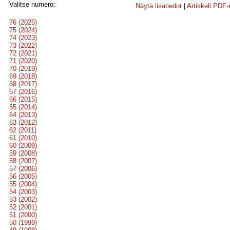
Valitse numero:
Näytä lisätiedot
|
Artikkeli PDF
76 (2025)
75 (2024)
74 (2023)
73 (2022)
72 (2021)
71 (2020)
70 (2019)
69 (2018)
68 (2017)
67 (2016)
66 (2015)
65 (2014)
64 (2013)
63 (2012)
62 (2011)
61 (2010)
60 (2009)
59 (2008)
58 (2007)
57 (2006)
56 (2005)
55 (2004)
54 (2003)
53 (2002)
52 (2001)
51 (2000)
50 (1999)