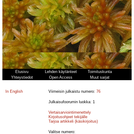
Etusivu
Lehden käytänteet
Toimituskunta
Yhteystiedot
Open Access
Muut sarjat
In English
Viimeisin julkaistu numero:
76
Julkaisufoorumin luokka: 1
Vertaisarviointimenettely
Kirjoitusohjeet tekijälle
Tarjoa artikkeli (käsikirjoitus)
Valitse numero: