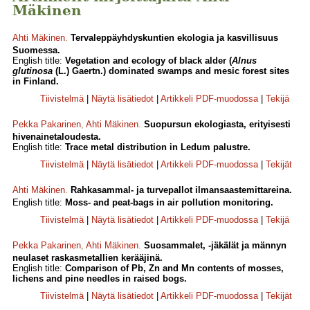
Mäkinen
Ahti Mäkinen
.
Tervaleppäyhdyskuntien ekologia ja kasvillisuus
Suomessa.
English title:
Vegetation and ecology of black alder (
Alnus
glutinosa
(L.) Gaertn.) dominated swamps and mesic forest sites
in Finland.
Tiivistelmä
|
Näytä lisätiedot
|
Artikkeli PDF-muodossa
|
Tekijä
Pekka Pakarinen
,
Ahti Mäkinen
.
Suopursun ekologiasta, erityisesti
hivenainetaloudesta.
English title:
Trace metal distribution in Ledum palustre.
Tiivistelmä
|
Näytä lisätiedot
|
Artikkeli PDF-muodossa
|
Tekijät
Ahti Mäkinen
.
Rahkasammal- ja turvepallot ilmansaastemittareina.
English title:
Moss- and peat-bags in air pollution monitoring.
Tiivistelmä
|
Näytä lisätiedot
|
Artikkeli PDF-muodossa
|
Tekijä
Pekka Pakarinen
,
Ahti Mäkinen
.
Suosammalet, -jäkälät ja männyn
neulaset raskasmetallien kerääjinä.
English title:
Comparison of Pb, Zn and Mn contents of mosses,
lichens and pine needles in raised bogs.
Tiivistelmä
|
Näytä lisätiedot
|
Artikkeli PDF-muodossa
|
Tekijät