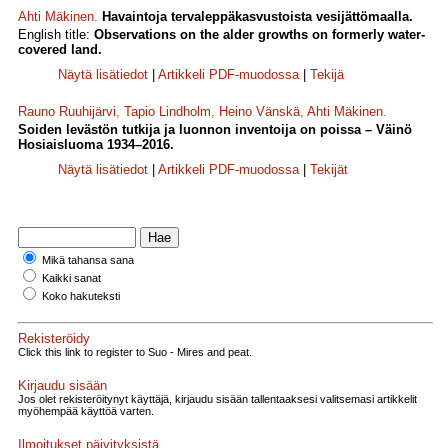
Ahti Mäkinen
.
Havaintoja tervaleppäkasvustoista vesijättömaalla.
English title:
Observations on the alder growths on formerly water-
covered land.
Näytä lisätiedot
|
Artikkeli PDF-muodossa
|
Tekijä
Rauno Ruuhijärvi
,
Tapio Lindholm
,
Heino Vänskä
,
Ahti Mäkinen
.
Soiden levästön tutkija ja luonnon inventoija on poissa – Väinö
Hosiaisluoma 1934–2016.
Näytä lisätiedot
|
Artikkeli PDF-muodossa
|
Tekijät
Mikä tahansa sana
Kaikki sanat
Koko hakuteksti
Rekisteröidy
Click this link to register to Suo - Mires and peat.
Kirjaudu sisään
Jos olet rekisteröitynyt käyttäjä, kirjaudu sisään tallentaaksesi valitsemasi artikkelit
myöhempää käyttöä varten.
Ilmoitukset päivityksistä