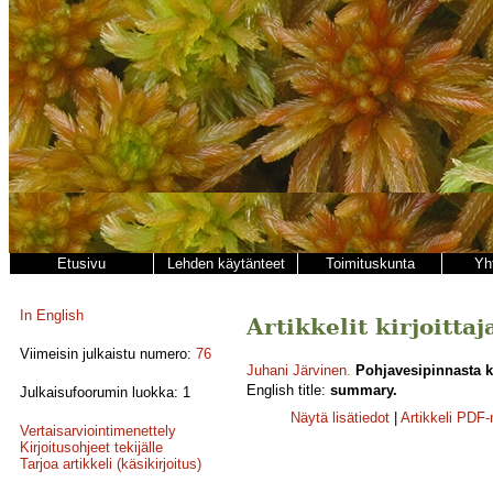
Etusivu
Lehden käytänteet
Toimituskunta
Yh
In English
Artikkelit kirjoitta
Viimeisin julkaistu numero:
76
Juhani Järvinen
.
Pohjavesipinnasta k
English title:
summary.
Julkaisufoorumin luokka: 1
Näytä lisätiedot
|
Artikkeli PDF
Vertaisarviointimenettely
Kirjoitusohjeet tekijälle
Tarjoa artikkeli (käsikirjoitus)