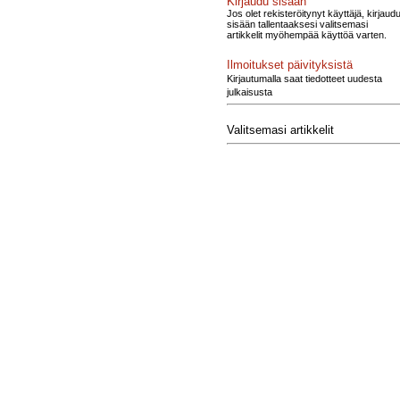
Kirjaudu sisään
Jos olet rekisteröitynyt käyttäjä, kirjaud
sisään tallentaaksesi valitsemasi
artikkelit myöhempää käyttöä varten.
Ilmoitukset päivityksistä
Kirjautumalla saat tiedotteet uudesta
julkaisusta
Valitsemasi artikkelit