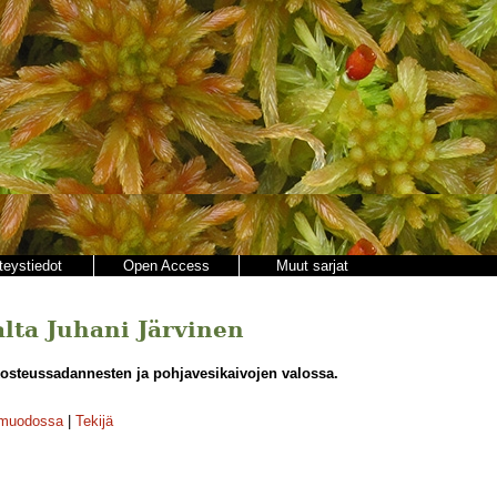
teystiedot
Open Access
Muut sarjat
jalta Juhani Järvinen
osteussadannesten ja pohjavesikaivojen valossa.
-muodossa
|
Tekijä