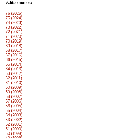
Valitse numero:
76 (2025)
75 (2024)
74 (2023)
73 (2022)
72 (2021)
71 (2020)
70 (2019)
69 (2018)
68 (2017)
67 (2016)
66 (2015)
65 (2014)
64 (2013)
63 (2012)
62 (2011)
61 (2010)
60 (2009)
59 (2008)
58 (2007)
57 (2006)
56 (2005)
55 (2004)
54 (2003)
53 (2002)
52 (2001)
51 (2000)
50 (1999)