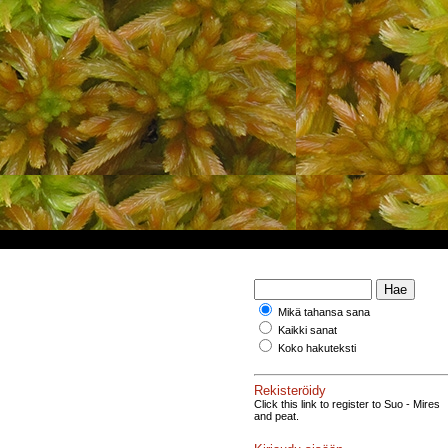
Mikä tahansa sana
Kaikki sanat
Koko hakuteksti
Rekisteröidy
Click this link to register to Suo - Mires
and peat.